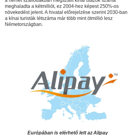
a német szállodákban megszállt kínai utazók száma
meghaladta a kétmilliót, ez 2004-hez képest 250%-os
növekedést jelent. A hivatal előrejelzése szerint 2030-ban
a kínai turisták létszáma már több mint ötmillió lesz
Németországban.
Európában is elérhető lett az Alipay