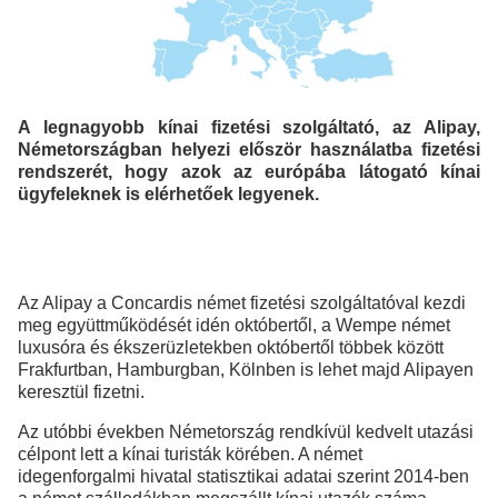
A legnagyobb kínai fizetési szolgáltató, az Alipay,
Németországban helyezi először használatba fizetési
rendszerét, hogy azok az európába látogató kínai
ügyfeleknek is elérhetőek legyenek.
Az Alipay a Concardis német fizetési szolgáltatóval kezdi
meg együttműködését idén októbertől, a Wempe német
luxusóra és ékszerüzletekben októbertől többek között
Frakfurtban, Hamburgban, Kölnben is lehet majd Alipayen
keresztül fizetni.
Az utóbbi években Németország rendkívül kedvelt utazási
célpont lett a kínai turisták körében. A német
idegenforgalmi hivatal statisztikai adatai szerint 2014-ben