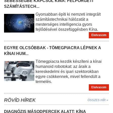
SEBESSÉGBE KAPCSOL KÍNA: FELPÖRGETI
SZÁMÍTÁSTECH...
Gyorsabban építi ki nemzeti integrált
számítástechnikai hálózatát a
mesterséges intelligencia gyors
fejlődésével összefüggésben Kína.
Elolvasom
EGYRE OLCSÓBBAK - TÖMEGPIACRA LÉPNEK A
KÍNAI HUM...
Tömegpiacra kezdik készíteni a kínai
humanoid robotokat: az áraik a
kereskedelmi és ipari szektorokban
egyre csökkennek, mivel fellendült a
termelés.
Elolvasom
RÖVÍD HÍREK
ÖSSZES HÍR »
DIAGNÓZIS MÁSODPERCEK ALATT: KÍNA