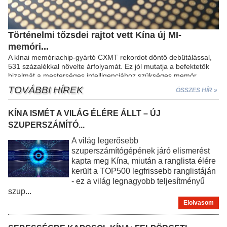
Történelmi tőzsdei rajtot vett Kína új MI-
memóri...
A kínai memóriachip-gyártó CXMT rekordot döntő debütálással,
531 százalékkal növelte árfolyamát. Ez jól mutatja a befektetők
bizalmát a mesterséges intelligenciához szükséges memór...
TOVÁBBI HÍREK
ÖSSZES HÍR »
KÍNA ISMÉT A VILÁG ÉLÉRE ÁLLT – ÚJ
SZUPERSZÁMÍTÓ...
A világ legerősebb
szuperszámítógépének járó elismerést
kapta meg Kína, miután a ranglista élére
került a TOP500 legfrissebb ranglistáján
- ez a világ legnagyobb teljesítményű
szup...
Elolvasom