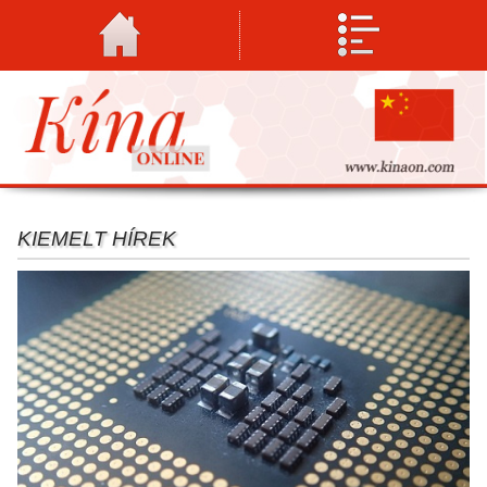
A színpadkép egyedi, ami fokozza az általános kifejezőkészség
KIEMELT HÍREK