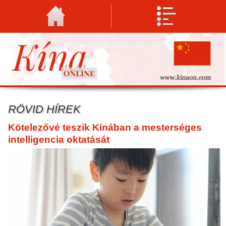
RÖVID HÍREK
Kötelezővé teszik Kínában a mesterséges
intelligencia oktatását