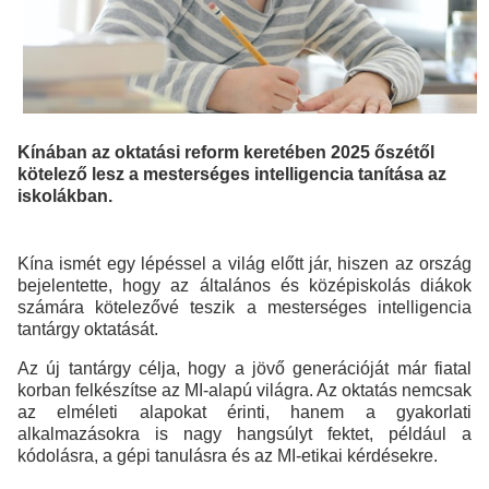
Kínában az oktatási reform keretében 2025 őszétől
kötelező lesz a mesterséges intelligencia tanítása az
iskolákban.
Kína ismét egy lépéssel a világ előtt jár, hiszen az ország
bejelentette, hogy az általános és középiskolás diákok
számára kötelezővé teszik a mesterséges intelligencia
tantárgy oktatását.
Az új tantárgy célja, hogy a jövő generációját már fiatal
korban felkészítse az MI-alapú világra. Az oktatás nemcsak
az elméleti alapokat érinti, hanem a gyakorlati
alkalmazásokra is nagy hangsúlyt fektet, például a
kódolásra, a gépi tanulásra és az MI-etikai kérdésekre.