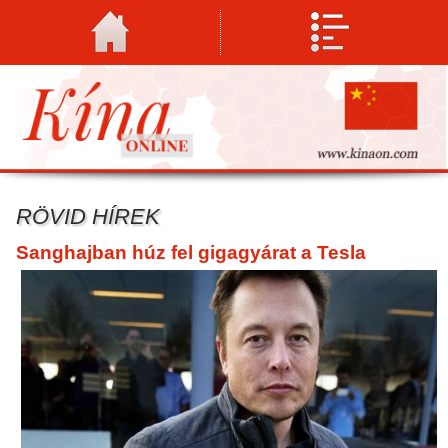
RÖVID HÍREK
Sanghajban húz fel gigagyárat a Tesla