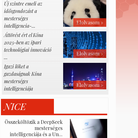
Új szintre emeli az
idősgondozást a
mesterséges
Elolvasom »
intelligencia-...
Áttörést ért el Kína
2025-ben az ipari
technológiai innováció
Elolvasom »
...
Igazi löket a
gazdaságnak Kína
mesterséges
Elolvasom »
intelligenciája
NICE
Összeköltözik a DeepSeek
mesterséges
intelligenciája és a Un...