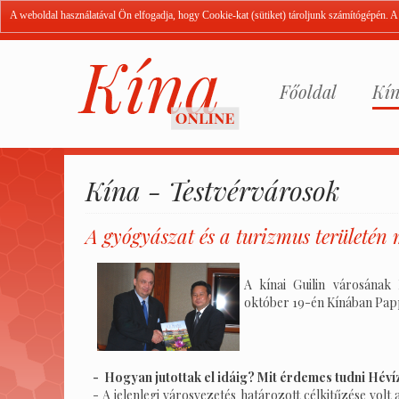
A weboldal használatával Ön elfogadja, hogy Cookie-kat (sütiket) tároljunk számítógépén. 
Főoldal
Kín
Kína - Testvérvárosok
A gyógyászat és a turizmus területén
A kínai Guilin városának
október 19-én Kínában Papp
- Hogyan jutottak el idáig? Mit érdemes tudni Héví
- A jelenlegi városvezetés határozott célkitűzése volt