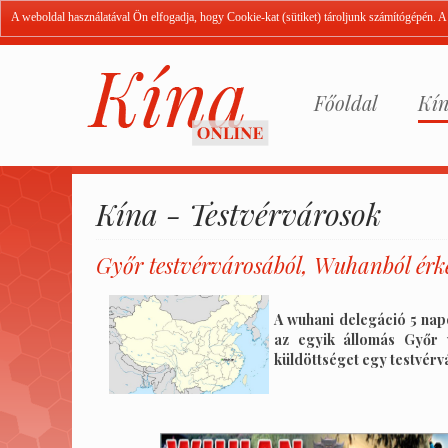
A weboldal használatával Ön elfogadja, hogy Cookie-kat (sütiket) tároljunk számítógépén. 
Főoldal
Kín
Kína - Testvérvárosok
Győr testvérvárosából, Wuhanból érke
A wuhani delegáció 5 napo
az egyik állomás Győr 
küldöttséget egy testvér