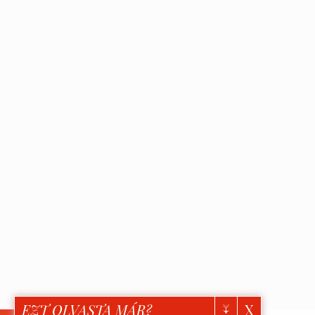
↓
EZT OLVASTA MÁR?
X