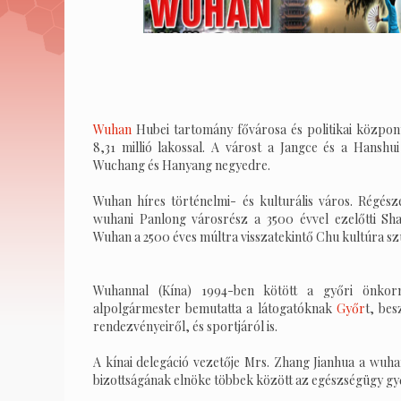
Wuhan
Hubei tartomány fővárosa és politikai közpon
8,31 millió lakossal. A várost a Jangce és a Hansh
Wuchang és Hanyang negyedre.
Wuhan híres történelmi- és kulturális város. Régész
wuhani Panlong városrész a 3500 évvel ezelőtti Sha
Wuhan a 2500 éves múltra visszatekintő Chu kultúra sz
Wuhannal (Kína) 1994-ben kötött a győri önkorm
alpolgármester bemutatta a látogatóknak
Győr
t, bes
rendezvényeiről, és sportjáról is.
A kínai delegáció vezetője Mrs. Zhang Jianhua a wuha
bizottságának elnöke többek között az egészségügy győ