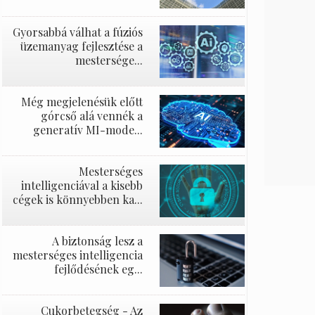
Gyorsabbá válhat a fúziós
üzemanyag fejlesztése a
mestersége...
Még megjelenésük előtt
górcső alá vennék a
generatív MI-mode...
Mesterséges
intelligenciával a kisebb
cégek is könnyebben ka...
A biztonság lesz a
mesterséges intelligencia
fejlődésének eg...
Cukorbetegség - Az