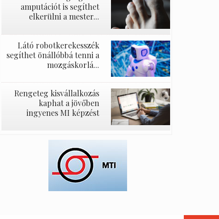
amputációt is segíthet
elkerülni a mester...
Látó robotkerekesszék
segíthet önállóbbá tenni a
mozgáskorlá...
Rengeteg kisvállalkozás
kaphat a jövőben
ingyenes MI képzést