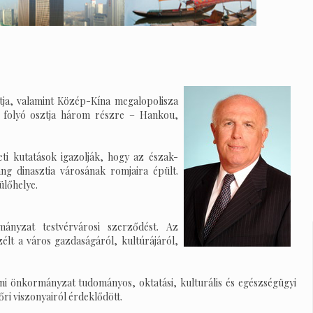
tja, valamint Közép-Kína megalopolisza
ui folyó osztja három részre – Hankou,
eti kutatások igazolják, hogy az észak-
ng dinasztia városának romjaira épült.
ülőhelye.
ányzat testvérvárosi szerződést. Az
zélt a város gazdaságáról, kultúrájáról,
ni önkormányzat tudományos, oktatási, kulturális és egészségügyi
ri viszonyairól érdeklődött.