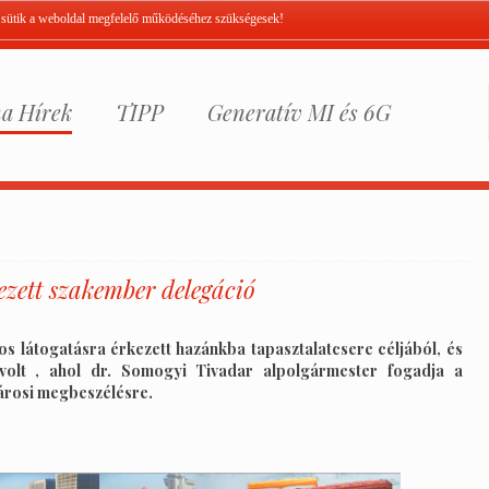
A sütik a weboldal megfelelő működéséhez szükségesek!
a Hírek
TIPP
Generatív MI és 6G
zett szakember delegáció
s látogatásra érkezett hazánkba tapasztalatcsere céljából, és
volt , ahol dr. Somogyi Tivadar alpolgármester fogadja a
városi megbeszélésre.