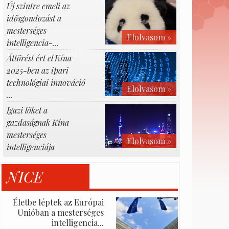
Új szintre emeli az
idősgondozást a
mesterséges
Elolvasom »
intelligencia-...
Áttörést ért el Kína
2025-ben az ipari
technológiai innováció
Elolvasom »
...
Igazi löket a
gazdaságnak Kína
mesterséges
Elolvasom »
intelligenciája
NICE
Életbe léptek az Európai
Unióban a mesterséges
intelligencia...