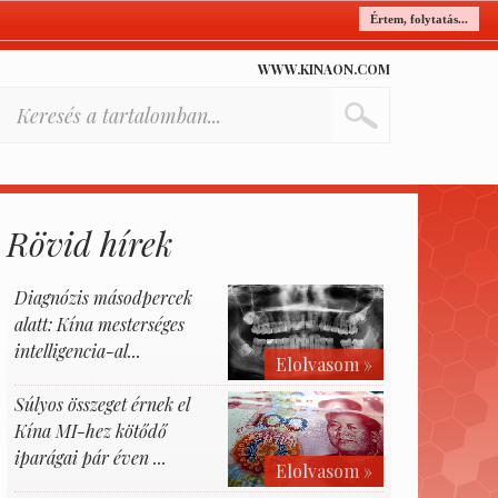
Értem, folytatás...
WWW.KINAON.COM
Rövid hírek
Diagnózis másodpercek
alatt: Kína mesterséges
intelligencia-al...
Elolvasom »
Súlyos összeget érnek el
Kína MI-hez kötődő
iparágai pár éven ...
Elolvasom »