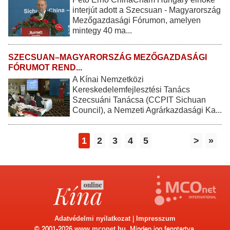
interjút adott a Szecsuan - Magyarország
Mezőgazdasági Fórumon, amelyen
mintegy 40 ma...
SZECSUAN–MAGYARORSZÁG MEZŐGAZDASÁGI
FÓRUMOT REND...
A Kínai Nemzetközi
Kereskedelemfejlesztési Tanács
Szecsuáni Tanácsa (CCPIT Sichuan
Council), a Nemzeti Agrárkazdasági Ka...
1
2
3
4
5
>
»
Adatvédelmi nyilatkozat
|
Impresszum
© 2001-2026
www.mconet.hu
. Minden jog fenntartva.