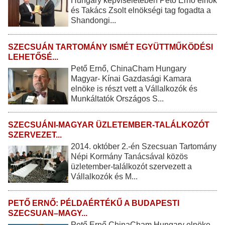
Hungary képviseletében Pető Ernő elnök
és Takács Zsolt elnökségi tag fogadta a
Shandongi...
SZECSUÁN TARTOMÁNY ISMÉT EGYÜTTMŰKÖDÉSI
LEHETŐSÉ...
Pető Ernő, ChinaCham Hungary
Magyar- Kínai Gazdasági Kamara
elnöke is részt vett a Vállalkozók és
Munkáltatók Országos S...
SZECSUÁNI-MAGYAR ÜZLETEMBER-TALÁLKOZÓT
SZERVEZET...
2014. október 2.-én Szecsuan Tartomány
Népi Kormány Tanácsával közös
üzletember-találkozót szervezett a
Vállalkozók és M...
PETŐ ERNŐ: PÉLDAÉRTÉKŰ A BUDAPESTI
SZECSUAN–MAGY...
Pető Ernő ChinaCham Hungary elnöke