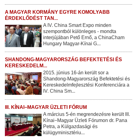
A MAGYAR KORMÁNY EGYRE KOMOLYABB
ÉRDEKLŐDÉST TAN...
A IV. China Smart Expo minden
szempontból különleges - mondta
interjújában Pető Ernő, a ChinaCham
Hungary Magyar-Kínai G...
SHANDONG-MAGYARORSZÁG BEFEKTETÉSI ÉS
KERESKEDELM...
2015. június 16-án került sor a
Shandong-Magyarország Befektetési és
Kereskedelmfejlesztési Konferenciára a
IV. China Sm...
III. KÍNAI−MAGYAR ÜZLETI FÓRUM
A március 5-én megrendezésre került III.
Kínai−Magyar Üzleti Fórumon dr. Pana
Petra, a Külgazdasági és
külügyminisztériu...