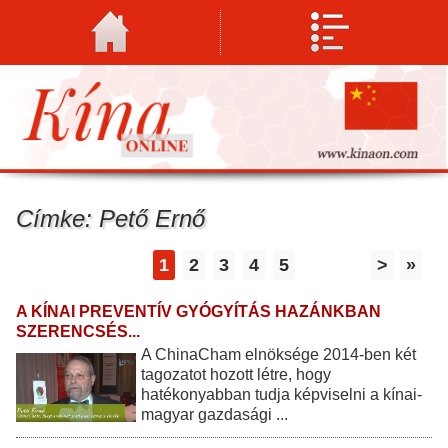
Címke: Pető Ernő
1
2
3
4
5
>
»
A KÍNAI PREVENTÍV GYÓGYÍTÁS HAZÁNKBAN
SZERENCSÉS...
A ChinaCham elnöksége 2014-ben két
tagozatot hozott létre, hogy
hatékonyabban tudja képviselni a kínai-
magyar gazdasági ...