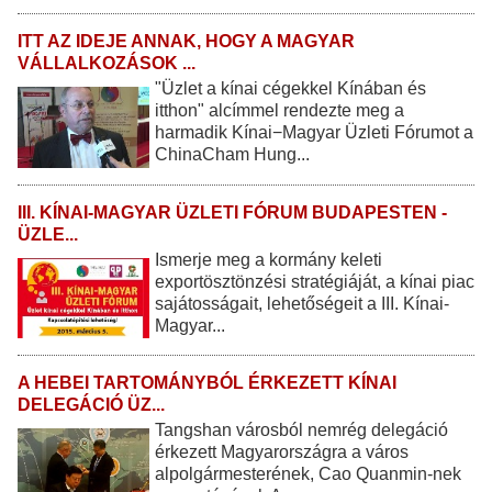
ITT AZ IDEJE ANNAK, HOGY A MAGYAR
VÁLLALKOZÁSOK ...
"Üzlet a kínai cégekkel Kínában és
itthon" alcímmel rendezte meg a
harmadik Kínai−Magyar Üzleti Fórumot a
ChinaCham Hung...
III. KÍNAI-MAGYAR ÜZLETI FÓRUM BUDAPESTEN -
ÜZLE...
Ismerje meg a kormány keleti
exportösztönzési stratégiáját, a kínai piac
sajátosságait, lehetőségeit a III. Kínai-
Magyar...
A HEBEI TARTOMÁNYBÓL ÉRKEZETT KÍNAI
DELEGÁCIÓ ÜZ...
Tangshan városból nemrég delegáció
érkezett Magyarországra a város
alpolgármesterének, Cao Quanmin-nek