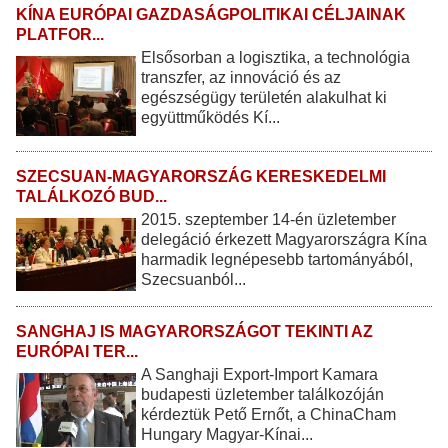
KÍNA EURÓPAI GAZDASÁGPOLITIKAI CÉLJAINAK
PLATFOR...
Elsősorban a logisztika, a technológia
transzfer, az innováció és az
egészségügy területén alakulhat ki
együttműködés Kí...
SZECSUAN-MAGYARORSZÁG KERESKEDELMI
TALÁLKOZÓ BUD...
2015. szeptember 14-én üzletember
delegáció érkezett Magyarországra Kína
harmadik legnépesebb tartományából,
Szecsuanból...
SANGHAJ IS MAGYARORSZÁGOT TEKINTI AZ
EURÓPAI TER...
A Sanghaji Export-Import Kamara
budapesti üzletember találkozóján
kérdeztük Pető Ernőt, a ChinaCham
Hungary Magyar-Kínai...