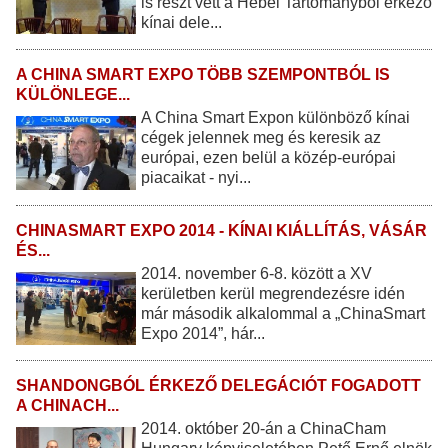
is részt vett a Hebei Tartományból érkező
kínai dele...
A CHINA SMART EXPO TÖBB SZEMPONTBÓL IS
KÜLÖNLEGE...
A China Smart Expon különböző kínai
cégek jelennek meg és keresik az
európai, ezen belül a közép-európai
piacaikat - nyi...
CHINASMART EXPO 2014 - KÍNAI KIÁLLÍTÁS, VÁSÁR
ÉS...
2014. november 6-8. között a XV
kerületben kerül megrendezésre idén
már második alkalommal a „ChinaSmart
Expo 2014”, hár...
SHANDONGBÓL ÉRKEZŐ DELEGÁCIÓT FOGADOTT
A CHINACH...
2014. október 20-án a ChinaCham