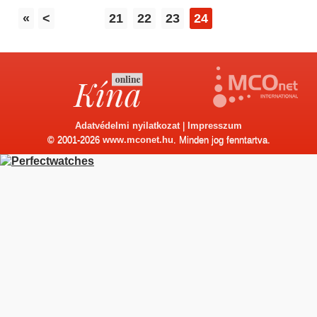
«
<
21
22
23
24
Adatvédelmi nyilatkozat
|
Impresszum
© 2001-2026
www.mconet.hu
. Minden jog fenntartva.
replica
hubolt
Montres
r��pliques
replika
uhren
kaufen