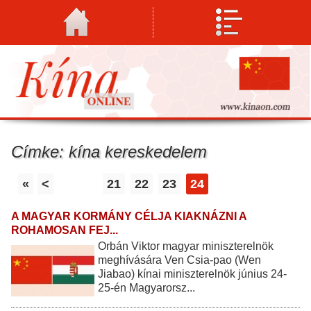
Címke: kína kereskedelem
«
<
21
22
23
24
A MAGYAR KORMÁNY CÉLJA KIAKNÁZNI A
ROHAMOSAN FEJ...
Orbán Viktor magyar miniszterelnök
meghívására Ven Csia-pao (Wen
Jiabao) kínai miniszterelnök június 24-
25-én Magyarorsz...