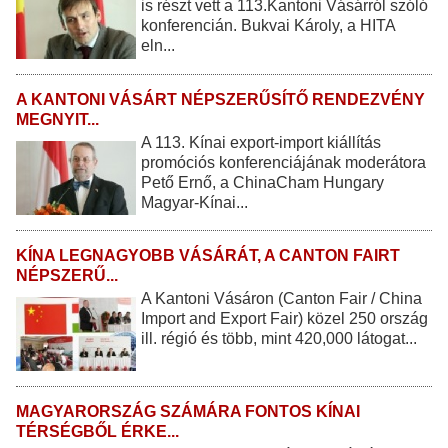
is részt vett a 113.Kantoni Vásárról szóló
konferencián. Bukvai Károly, a HITA
eln...
A KANTONI VÁSÁRT NÉPSZERŰSÍTŐ RENDEZVÉNY
MEGNYIT...
A 113. Kínai export-import kiállítás
promóciós konferenciájának moderátora
Pető Ernő, a ChinaCham Hungary
Magyar-Kínai...
KÍNA LEGNAGYOBB VÁSÁRÁT, A CANTON FAIRT
NÉPSZERŰ...
A Kantoni Vásáron (Canton Fair / China
Import and Export Fair) közel 250 ország
ill. régió és több, mint 420,000 látogat...
MAGYARORSZÁG SZÁMÁRA FONTOS KÍNAI
TÉRSÉGBŐL ÉRKE...