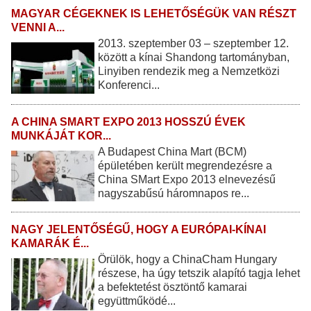
MAGYAR CÉGEKNEK IS LEHETŐSÉGÜK VAN RÉSZT
VENNI A...
2013. szeptember 03 – szeptember 12.
között a kínai Shandong tartományban,
Linyiben rendezik meg a Nemzetközi
Konferenci...
A CHINA SMART EXPO 2013 HOSSZÚ ÉVEK
MUNKÁJÁT KOR...
A Budapest China Mart (BCM)
épületében került megrendezésre a
China SMart Expo 2013 elnevezésű
nagyszabűsú háromnapos re...
NAGY JELENTŐSÉGŰ, HOGY A EURÓPAI-KÍNAI
KAMARÁK É...
Örülök, hogy a ChinaCham Hungary
részese, ha úgy tetszik alapító tagja lehet
a befektetést ösztöntő kamarai
együttműködé...