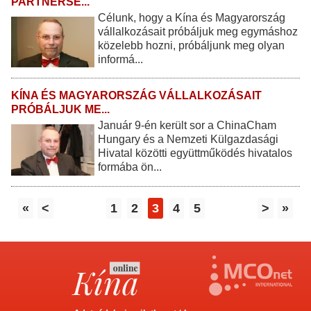
PARTNERSÉ...
Célunk, hogy a Kína és Magyarország
vállalkozásait próbáljuk meg egymáshoz
közelebb hozni, próbáljunk meg olyan
informá...
KÍNA ÉS MAGYARORSZÁG VÁLLALKOZÁSAIT
PRÓBÁLJUK ME...
Január 9-én került sor a ChinaCham
Hungary és a Nemzeti Külgazdasági
Hivatal közötti együttműködés hivatalos
formába ön...
«
<
1
2
3
4
5
>
»