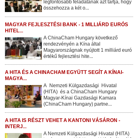
legfontosabb feladatának azt tartja, hogy
összehozza a két o...
MAGYAR FEJLESZTÉSI BANK - 1 MILLIÁRD EURÓS
HITEL...
A ChinaCham Hungary következő
rendezvényén a Kína által
Magyarországnak nyújtott 1 milliárd euró
értékű fejlesztési hite...
A HITA ÉS A CHINACHAM EGYÜTT SEGÍT A KÍNAI-
MAGYA...
A Nemzeti Külgazdasági Hivatal
(HITA) és a ChinaCham Hungary
Magyar-Kínai Gazdasági Kamara
(ChinaCham Hungary) partne...
A HITA IS RÉSZT VEHET A KANTONI VÁSÁRON -
INTERJ...
A Nemzeti Külgazdasági Hivatal (HITA)