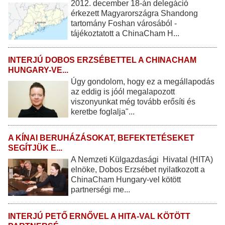
2012. december 18-án delegáció
érkezett Magyarországra Shandong
tartomány Foshan városából -
tájékoztatott a ChinaCham H...
INTERJÚ DOBOS ERZSÉBETTEL A CHINACHAM
HUNGARY-VE...
Úgy gondolom, hogy ez a megállapodás
az eddig is jóól megalapozott
viszonyunkat még tovább erősíti és
keretbe foglalja"...
A KÍNAI BERUHÁZÁSOKAT, BEFEKTETÉSEKET
SEGÍTJÜK E...
A Nemzeti Külgazdasági Hivatal (HITA)
elnöke, Dobos Erzsébet nyilatkozott a
ChinaCham Hungary-vel kötött
partnerségi me...
INTERJÚ PETŐ ERNŐVEL A HITA-VAL KÖTÖTT