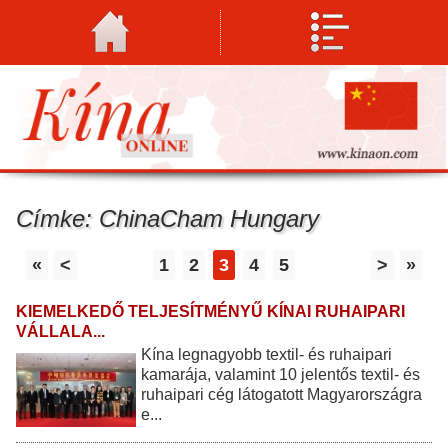
Címke: ChinaCham Hungary
«
<
1
2
3
4
5
>
»
KIEMELKEDŐ TELJESÍTMÉNYŰ KÍNAI RUHAIPARI
VÁLLALA...
Kína legnagyobb textil- és ruhaipari
kamarája, valamint 10 jelentős textil- és
ruhaipari cég látogatott Magyarországra
e...