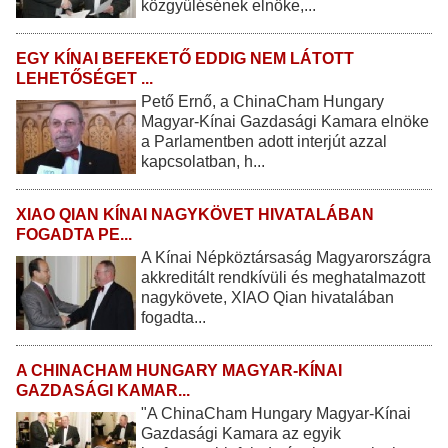
közgyűlésének elnöke,...
EGY KÍNAI BEFEKETŐ EDDIG NEM LÁTOTT
LEHETŐSÉGET ...
Pető Ernő, a ChinaCham Hungary
Magyar-Kínai Gazdasági Kamara elnöke
a Parlamentben adott interjút azzal
kapcsolatban, h...
XIAO QIAN KÍNAI NAGYKÖVET HIVATALÁBAN
FOGADTA PE...
A Kínai Népköztársaság Magyarországra
akkreditált rendkívüli és meghatalmazott
nagykövete, XIAO Qian hivatalában
fogadta...
A CHINACHAM HUNGARY MAGYAR-KÍNAI
GAZDASÁGI KAMAR...
"A ChinaCham Hungary Magyar-Kínai
Gazdasági Kamara az egyik