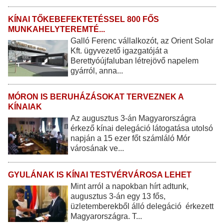
KÍNAI TŐKEBEFEKTETÉSSEL 800 FŐS
MUNKAHELYTEREMTÉ...
Galló Ferenc vállalkozót, az Orient Solar
Kft. ügyvezető igazgatóját a
Berettyóújfaluban létrejövő napelem
gyárról, anna...
MÓRON IS BERUHÁZÁSOKAT TERVEZNEK A
KÍNAIAK
Az augusztus 3-án Magyarországra
érkező kínai delegáció látogatása utolsó
napján a 15 ezer főt számláló Mór
városának ve...
GYULÁNAK IS KÍNAI TESTVÉRVÁROSA LEHET
Mint arról a napokban hírt adtunk,
augusztus 3-án egy 13 fős,
üzletemberekből álló delegáció érkezett
Magyarországra. T...