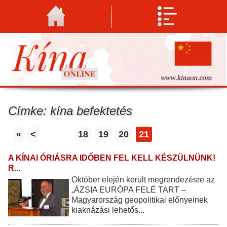
Címke: kína befektetés
«
<
18
19
20
21
A KÍNAI ÓRIÁSRA IDŐBEN FEL KELL KÉSZÜLNÜNK!
R...
Október elején került megrendezésre az
„ÁZSIA EURÓPA FELÉ TART –
Magyarország geopolitikai előnyeinek
kiaknázási lehetős...