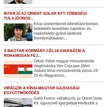
INTERJÚ AZ ORIENT SOLAR KFT. TÖBBSÉGI
TULAJDONOS...
Kínai üzletemberek kétmilliárd forintos
befektetés keretében napelem- és
napkollektor-gyárat építenek
Berettyóújfaluban....
A MAGYAR KORMÁNY CÉLJA KIAKNÁZNI A
ROHAMOSAN FEJ...
Orbán Viktor magyar miniszterelnök
meghívására Ven Csia-pao (Wen
Jiabao) kínai miniszterelnök június 24-
25-én Magyarorsz...
VIRÁGZIK A KÍNAI-MAGYAR GAZDASÁGI
EGYÜTTMŰKÖDÉS
Galló Ferenc vállalkozót, az Orient Solar
Kft. ügyvezető igazgatóját kérdeztük a