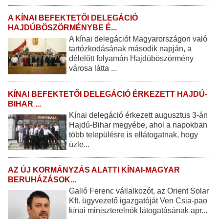
A KÍNAI BEFEKTETŐI DELEGÁCIÓ
HAJDÚBÖSZÖRMÉNYBE É...
A kínai delegációt Magyarországon való
tartózkodásának második napján, a
délelőtt folyamán Hajdúböszörmény
városa látta ...
KÍNAI BEFEKTETŐI DELEGÁCIÓ ÉRKEZETT HAJDÚ-
BIHAR ...
Kínai delegáció érkezett augusztus 3-án
Hajdú-Bihar megyébe, ahol a napokban
több településre is ellátogatnak, hogy
üzle...
AZ ÚJ KORMÁNYZÁS ALATTI KÍNAI-MAGYAR
BERUHÁZÁSOK...
Galló Ferenc vállalkozót, az Orient Solar
Kft. ügyvezető igazgatóját Ven Csia-pao
kínai miniszterelnök látogatásának apr...