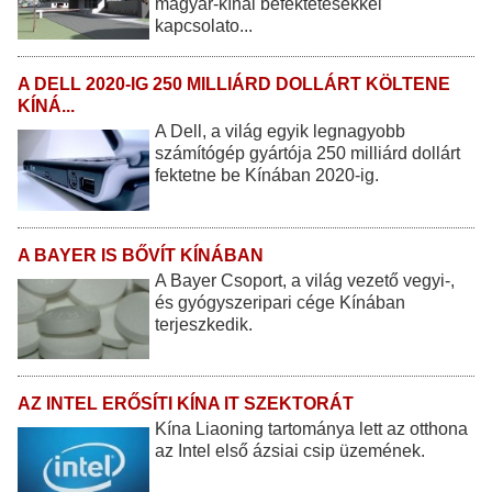
magyar-kínai befektetésekkel
kapcsolato...
A DELL 2020-IG 250 MILLIÁRD DOLLÁRT KÖLTENE
KÍNÁ...
A Dell, a világ egyik legnagyobb
számítógép gyártója 250 milliárd dollárt
fektetne be Kínában 2020-ig.
A BAYER IS BŐVÍT KÍNÁBAN
A Bayer Csoport, a világ vezető vegyi-,
és gyógyszeripari cége Kínában
terjeszkedik.
AZ INTEL ERŐSÍTI KÍNA IT SZEKTORÁT
Kína Liaoning tartománya lett az otthona
az Intel első ázsiai csip üzemének.