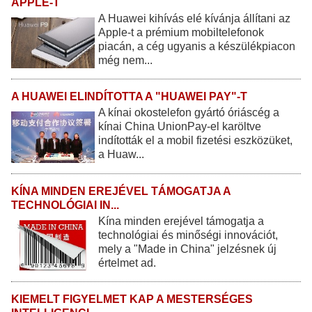
APPLE-T
A Huawei kihívás elé kívánja állítani az
Apple-t a prémium mobiltelefonok
piacán, a cég ugyanis a készülékpiacon
még nem...
A HUAWEI ELINDÍTOTTA A "HUAWEI PAY"-T
A kínai okostelefon gyártó óriáscég a
kínai China UnionPay-el karöltve
indították el a mobil fizetési eszközüket,
a Huaw...
KÍNA MINDEN EREJÉVEL TÁMOGATJA A
TECHNOLÓGIAI IN...
Kína minden erejével támogatja a
technológiai és minőségi innovációt,
mely a "Made in China" jelzésnek új
értelmet ad.
KIEMELT FIGYELMET KAP A MESTERSÉGES