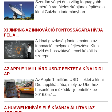
Szerdán véget ért a világ legnagyobb
átmérőjű rádióteleszkópjának építése a
kínai Guizhou tartományban.
XI JINPING AZ INNOVÁCIÓ FONTOSSÁGÁRA HÍVJA
FEL A...
A kínai gazdaság fontos motorja az
innováció, melynek fejlesztése Kína
rövid és hosszútávú tervei között is
szerepel.
AZ APPLE 1 MILLIÁRD USD-T FEKTET A KÍNAI DIDI
AP...
Az Apple 1 milliárd USD-t fektet a kínai
Didi applikációba, mely az Uberhez
hasonlóan működik - jelentették be
2016.05.1...
A HUAWEI KIHÍVÁS ELÉ KÍVÁNJA ÁLLÍTANI AZ