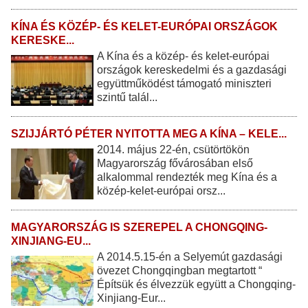
KÍNA ÉS KÖZÉP- ÉS KELET-EURÓPAI ORSZÁGOK
KERESKE...
A Kína és a közép- és kelet-európai
országok kereskedelmi és a gazdasági
együttműködést támogató miniszteri
szintű talál...
SZIJJÁRTÓ PÉTER NYITOTTA MEG A KÍNA – KELE...
2014. május 22-én, csütörtökön
Magyarország fővárosában első
alkalommal rendezték meg Kína és a
közép-kelet-európai orsz...
MAGYARORSZÁG IS SZEREPEL A CHONGQING-
XINJIANG-EU...
A 2014.5.15-én a Selyemút gazdasági
övezet Chongqingban megtartott “
Építsük és élvezzük együtt a Chongqing-
Xinjiang-Eur...