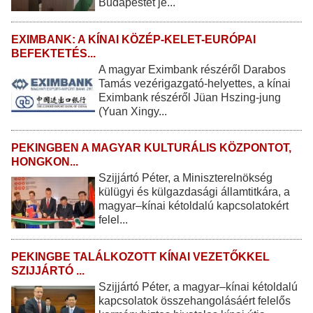
Budapestet je...
EXIMBANK: A KÍNAI KÖZÉP-KELET-EURÓPAI
BEFEKTETÉS...
A magyar Eximbank részéről Darabos
Tamás vezérigazgató-helyettes, a kínai
Eximbank részéről Jüan Hszing-jung
(Yuan Xingy...
PEKINGBEN A MAGYAR KULTURÁLIS KÖZPONTOT,
HONGKON...
Szijjártó Péter, a Miniszterelnökség
külügyi és külgazdasági államtitkára, a
magyar–kínai kétoldalú kapcsolatokért
felel...
PEKINGBE TALÁLKOZOTT KÍNAI VEZETŐKKEL
SZIJJÁRTÓ ...
Szijjártó Péter, a magyar–kínai kétoldalú
kapcsolatok összehangolásáért felelős