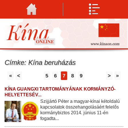
Címke: Kína beruházás
«
<
5
6
7
8
9
>
»
KÍNA GUANGXI TARTOMÁNYÁNAK KORMÁNYZÓ-
HELYETTESÉV...
Szijjártó Péter a magyar-kínai kétoldalú
kapcsolatok összehangolásáért felelős
kormánybiztos 2014. június 11-én
fogadta...