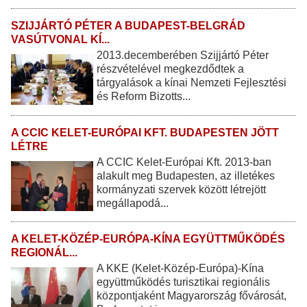
SZIJJÁRTÓ PÉTER A BUDAPEST-BELGRÁD
VASÚTVONAL KÍ...
2013.decemberében Szijjártó Péter
részvételével megkezdődtek a
tárgyalások a kínai Nemzeti Fejlesztési
és Reform Bizotts...
A CCIC KELET-EURÓPAI KFT. BUDAPESTEN JÖTT
LÉTRE
A CCIC Kelet-Európai Kft. 2013-ban
alakult meg Budapesten, az illetékes
kormányzati szervek között létrejött
megállapodá...
A KELET-KÖZÉP-EURÓPA-KÍNA EGYÜTTMŰKÖDÉS
REGIONÁL...
A KKE (Kelet-Közép-Európa)-Kína
együttműködés turisztikai regionális
központjaként Magyarország fővárosát,