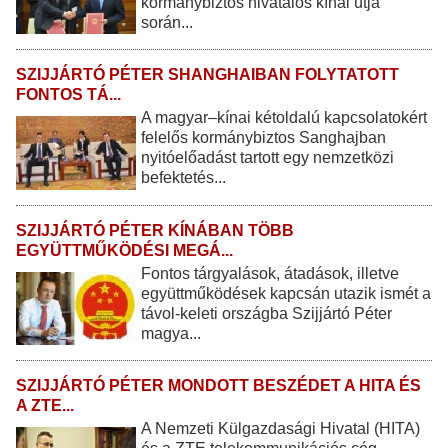
kormánybiztos hivatalos kínai útja
során...
SZIJJÁRTÓ PÉTER SHANGHAIBAN FOLYTATOTT
FONTOS TÁ...
A magyar–kínai kétoldalú kapcsolatokért
felelős kormánybiztos Sanghajban
nyitóelőadást tartott egy nemzetközi
befektetés...
SZIJJÁRTÓ PÉTER KÍNÁBAN TÖBB
EGYÜTTMŰKÖDÉSI MEGÁ...
Fontos tárgyalások, átadások, illetve
együttműködések kapcsán utazik ismét a
távol-keleti országba Szijjártó Péter
magya...
SZIJJÁRTÓ PÉTER MONDOTT BESZÉDET A HITA ÉS
A ZTE...
A Nemzeti Külgazdasági Hivatal (HITA)