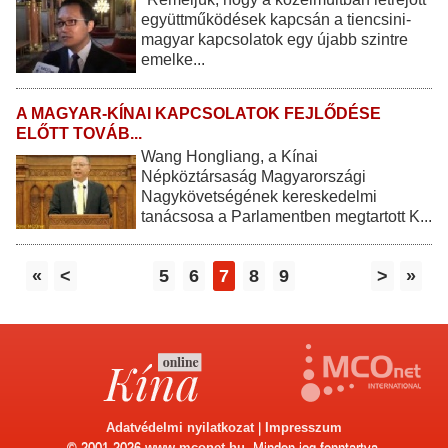
együttműködések kapcsán a tiencsini-
magyar kapcsolatok egy újabb szintre
emelke...
A MAGYAR-KÍNAI KAPCSOLATOK FEJLŐDÉSE
ELŐTT TOVÁB...
Wang Hongliang, a Kínai
Népköztársaság Magyarországi
Nagykövetségének kereskedelmi
tanácsosa a Parlamentben megtartott K...
«
<
5
6
7
8
9
>
»
Adatvédelmi nyilatkozat
|
Impresszum
© 2001-2026
www.mconet.hu
. Minden jog fenntartva.