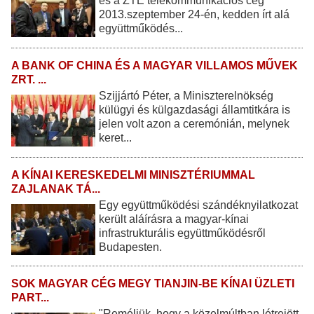
és a ZTE telekommunikációs cég
2013.szeptember 24-én, kedden írt alá
együttműködés...
A BANK OF CHINA ÉS A MAGYAR VILLAMOS MŰVEK
ZRT. ...
Szijjártó Péter, a Miniszterelnökség
külügyi és külgazdasági államtitkára is
jelen volt azon a ceremónián, melynek
keret...
A KÍNAI KERESKEDELMI MINISZTÉRIUMMAL
ZAJLANAK TÁ...
Egy együttműködési szándéknyilatkozat
került aláírásra a magyar-kínai
infrastrukturális együttműködésről
Budapesten.
SOK MAGYAR CÉG MEGY TIANJIN-BE KÍNAI ÜZLETI
PART...
"Reméljük, hogy a közelmúltban létrejött