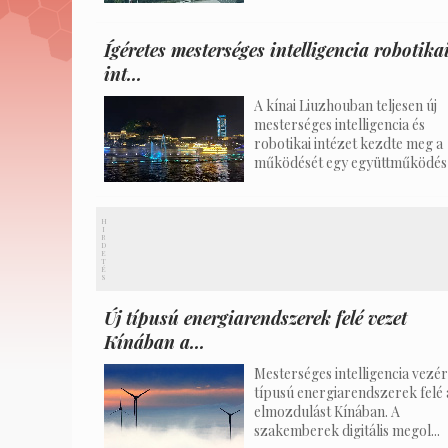
Ígéretes mesterséges intelligencia robotika
int...
A kínai Liuzhouban teljesen új
mesterséges intelligencia és
robotikai intézet kezdte meg a
működését egy együttműködés k
H
I
R
D
E
T
É
S
Új típusú energiarendszerek felé vezet
Kínában a...
Mesterséges intelligencia vezérl
típusú energiarendszerek felé 
elmozdulást Kínában. A
szakemberek digitális megol...