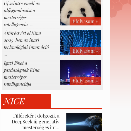
Új szintre emeli az
idősgondozást a
mesterséges
Elolvasom »
intelligencia-...
Áttörést ért el Kína
2025-ben az ipari
technológiai innováció
Elolvasom »
...
Igazi löket a
gazdaságnak Kína
mesterséges
Elolvasom »
intelligenciája
NICE
Fillérekért dolgozik a
DeepSeek új generatív
mesterséges int...