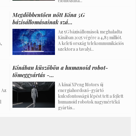
előmozdítá...
Megdöbbentően nőtt Kína 5G
bázisállomásainak szá...
b
Az 5G bázisállomások meghaladta
Kínában 2025 végére a 4,83 milliót.
a,
A keleti ország telekommunikációs
szektora a tavalyi...
Kínában küszöbön a humanoid robot-
tömeggyártás -...
A kínai XPeng Motors új
. Az
energiahordozó-gyártó
kulcsfontosságú lépést tett a fejlett
l
humanoid robotok nagymértékű
gyártás...