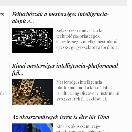
es
Felturbózzák a mesterséges intelligencia-
alapú e...
na a
Kétszeresére növelik a kínai
technológiai óriáscégek
a mesterséges intelligencia-alapú
egészségügyi szektorra fordított ...
Kínai mesterséges intelligencia-platformmal
fejl...
Mesterséges intelligencia
platformot indít a kínai Global
alat
Health Drug Discovery Institute új
gyógyszerek fejlesztésének ...
Az okosszemüvegek terén is élre tör Kína
Kína az okosszemüveg-
szektorban is megalapzná