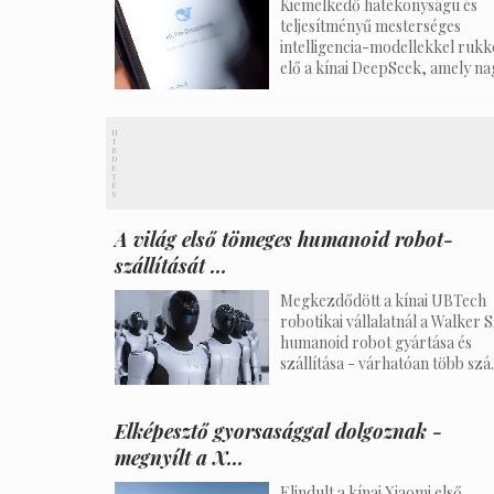
Kiemelkedő hatékonyságú és
teljesítményű mesterséges
intelligencia-modellekkel rukk
elő a kínai DeepSeek, amely nagy
H
I
R
D
E
T
É
S
A világ első tömeges humanoid robot-
szállítását ...
Megkezdődött a kínai UBTech
robotikai vállalatnál a Walker S
humanoid robot gyártása és
szállítása - várhatóan több szá..
Elképesztő gyorsasággal dolgoznak -
megnyílt a X...
Elindult a kínai Xiaomi első