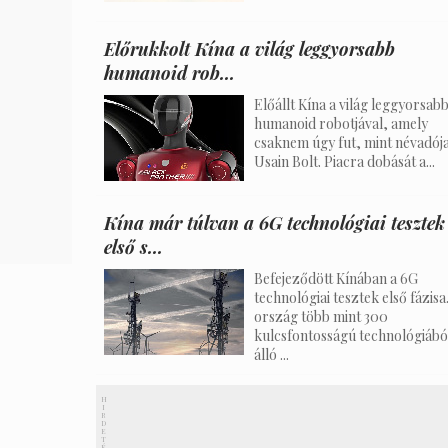
Előrukkolt Kína a világ leggyorsabb
humanoid rob...
Előállt Kína a világ leggyorsab
humanoid robotjával, amely
csaknem úgy fut, mint névadój
Usain Bolt. Piacra dobását a...
Kína már túlvan a 6G technológiai tesztek
első s...
Befejeződött Kínában a 6G
technológiai tesztek első fázisa
ország több mint 300
kulcsfontosságú technológiábó
álló ...
H
I
R
D
E
T
É