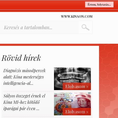
Értem, folytatás...
WWW.KINAON.COM
Rövid hírek
Diagnózis másodpercek
alatt: Kína mesterséges
intelligencia-al...
Elolvasom »
Súlyos összeget érnek el
Kína MI-hez kötődő
iparágai pár éven ...
Elolvasom »