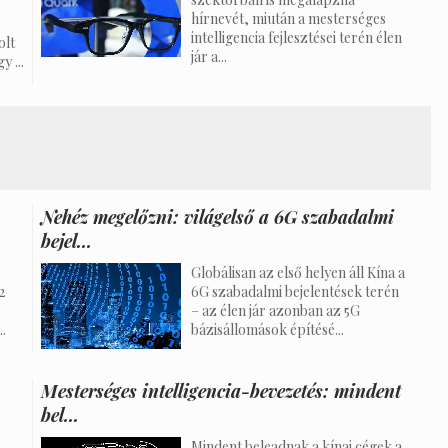
hírnevét, miután a mesterséges
intelligencia fejlesztései terén élen
olt
jár a...
 ...
Nehéz megelőzni: világelső a 6G szabadalmi
bejel...
Globálisan az első helyen áll Kína a
2
6G szabadalmi bejelentések terén
– az élen jár azonban az 5G
.
bázisállomások építésé...
Mesterséges intelligencia-bevezetés: mindent
bel...
Mindent beleadnak a kínai cégek a