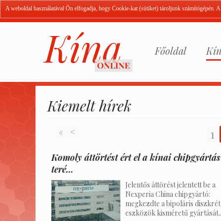
A weboldal használatával Ön elfogadja, hogy Cookie-kat (sütiket) tároljunk számítógépén. 
Főoldal
Kín
Kiemelt hírek
«
<
1
Komoly áttörtést ért el a kínai chipgyártás
teré...
Jelentős áttörést jelentett be a
Nexperia China chipgyártó:
megkezdte a bipoláris diszkrét
eszközök kisméretű gyártását..