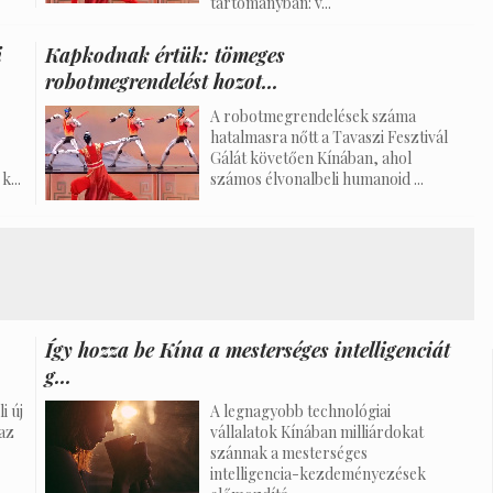
tartományban: v...
i
Kapkodnak értük: tömeges
robotmegrendelést hozot...
A robotmegrendelések száma
hatalmasra nőtt a Tavaszi Fesztivál
Gálát követően Kínában, ahol
...
számos élvonalbeli humanoid ...
Így hozza be Kína a mesterséges intelligenciát
g...
i új
A legnagyobb technológiai
az
vállalatok Kínában milliárdokat
szánnak a mesterséges
intelligencia-kezdeményezések