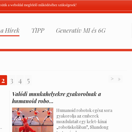
A sütik a weboldal megfelelő működéséhez szükségesek!
a Hírek
TIPP
Generatív MI és 6G
2
3
4
5
>
»
Valódi munkahelyekre gyakorolnak a
humanoid robo...
Humanoid robotok egész sora
gyakorolja az emberek
mozdulatait egy kelet-kínai
..
„robotiskolában”, Shandong