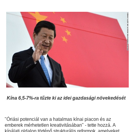
Kína 6,5-7%-ra tűzte ki az idei gazdasági növekedését
"Óriási potenciál van a hatalmas kínai piacon és az
emberek mérhetetlen kreativitásában" - tette hozzá. A
kínálati oldalon történő strukturális reformok, amelyeket