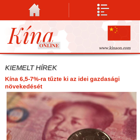
KIEMELT HÍREK
Kína 6,5-7%-ra tűzte ki az idei gazdasági
növekedését