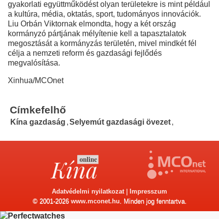
gyakorlati együttműködést olyan területekre is mint például
a kultúra, média, oktatás, sport, tudományos innovációk.
Liu Orbán Viktornak elmondta, hogy a két ország
kormányzó pártjának mélyítenie kell a tapasztalatok
megosztását a kormányzás területén, mivel mindkét fél
célja a nemzeti reform és gazdasági fejlődés
megvalósítása.
Xinhua/MCOnet
Címkefelhő
Kína gazdaság
,
Selyemút gazdasági övezet
,
Adatvédelmi nyilatkozat
|
Impresszum
© 2001-2026
www.mconet.hu
. Minden jog fenntartva.