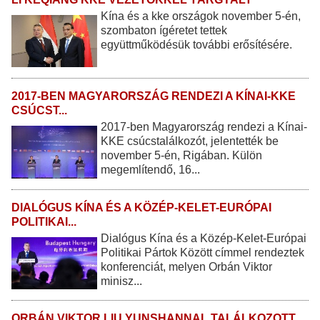
Kína és a kke országok november 5-én,
szombaton ígéretet tettek
együttműködésük további erősítésére.
2017-BEN MAGYARORSZÁG RENDEZI A KÍNAI-KKE
CSÚCST...
2017-ben Magyarország rendezi a Kínai-
KKE csúcstalálkozót, jelentették be
november 5-én, Rigában. Külön
megemlítendő, 16...
DIALÓGUS KÍNA ÉS A KÖZÉP-KELET-EURÓPAI
POLITIKAI...
Dialógus Kína és a Közép-Kelet-Európai
Politikai Pártok Között címmel rendeztek
konferenciát, melyen Orbán Viktor
minisz...
ORBÁN VIKTOR LIU YUNSHANNAL TALÁLKOZOTT