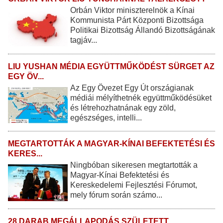
Orbán Viktor miniszterelnök a Kínai
Kommunista Párt Központi Bizottsága
Politikai Bizottság Állandó Bizottságának
tagjáv...
LIU YUSHAN MÉDIA EGYÜTTMŰKÖDÉST SÜRGET AZ
EGY ÖV...
Az Egy Övezet Egy Út országianak
médiái mélyíthetnék együttműködésüket
és létrehozhatnának egy zöld,
egészséges, intelli...
MEGTARTOTTÁK A MAGYAR-KÍNAI BEFEKTETÉSI ÉS
KERES...
Ningbóban sikeresen megtartották a
Magyar-Kínai Befektetési és
Kereskedelemi Fejlesztési Fórumot,
mely fórum során számo...
28 DARAB MEGÁLLAPODÁS SZÜLETETT