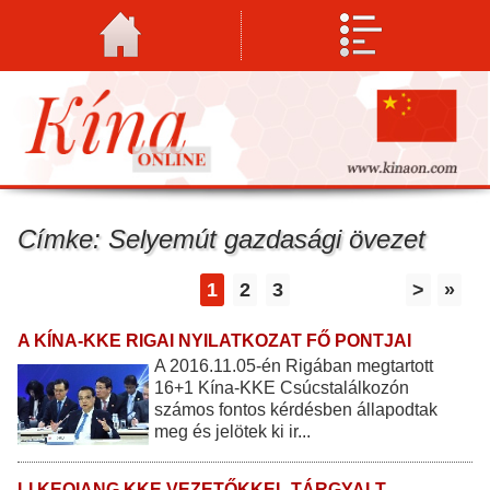
Címke: Selyemút gazdasági övezet
1
2
3
>
»
A KÍNA-KKE RIGAI NYILATKOZAT FŐ PONTJAI
A 2016.11.05-én Rigában megtartott
16+1 Kína-KKE Csúcstalálkozón
számos fontos kérdésben állapodtak
meg és jelötek ki ir...
LI KEQIANG KKE VEZETŐKKEL TÁRGYALT