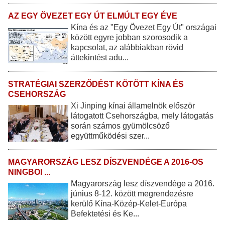
AZ EGY ÖVEZET EGY ÚT ELMÚLT EGY ÉVE
Kína és az "Egy Övezet Egy Út" országai
között egyre jobban szorosodik a
kapcsolat, az alábbiakban rövid
áttekintést adu...
STRATÉGIAI SZERZŐDÉST KÖTÖTT KÍNA ÉS
CSEHORSZÁG
Xi Jinping kínai államelnök először
látogatott Csehországba, mely látogatás
során számos gyümölcsöző
együttműködési szer...
MAGYARORSZÁG LESZ DÍSZVENDÉGE A 2016-OS
NINGBOI ...
Magyarország lesz díszvendége a 2016.
június 8-12. között megrendezésre
kerülő Kína-Közép-Kelet-Európa
Befektetési és Ke...