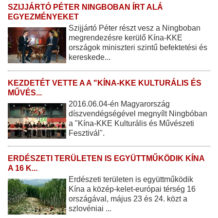
SZIJJÁRTÓ PÉTER NINGBOBAN ÍRT ALÁ
EGYEZMÉNYEKET
Szijjártó Péter részt vesz a Ningboban
megrendezésre kerülő Kína-KKE
országok miniszteri szintű befektetési és
kereskede...
KEZDETÉT VETTE A A "KÍNA-KKE KULTURÁLIS ÉS
MŰVÉS...
2016.06.04-én Magyarország
díszvendégségével megnyílt Ningbóban
a "Kína-KKE Kulturális és Művészeti
Fesztivál".
ERDÉSZETI TERÜLETEN IS EGYÜTTMŰKÖDIK KÍNA
A 16 K...
Erdészeti területen is együttműködik
Kína a közép-kelet-európai térség 16
országával, május 23 és 24. közt a
szlovéniai ...