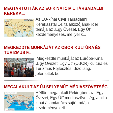
MEGTARTOTTÁK AZ EU-KÍNAI CIVIL TÁRSADALMI
KEREKA...
Az EU-kínai Civil Társadalmi
Kerekasztal 14. találkozójának idei
témája az „Egy Övezet, Egy Út"
kezdeményezés, mellyel k...
MEGKEZDTE MUNKÁJÁT AZ OBOR KULTÚRA ÉS
TURIZMUS F...
Megkezdte munkáját az Európa-Kína
„Egy Övezet, Egy Út" (OBOR) Kultúra és
Turizmus Fejlesztési Bizottság,
jelentették be...
MEGALAKULT AZ ÚJ SELYEMÚT MÉDIASZÖVETSÉG
Hétfőn megalakult Pekingben az "Egy
Övezet, Egy Út" médiaszövetség, amit a
kínai államtanács sajtóirodája
kezdeményezett...