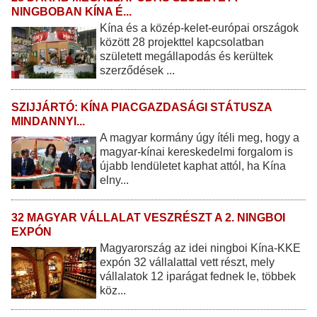
NINGBOBAN KÍNA É...
Kína és a közép-kelet-európai országok
között 28 projekttel kapcsolatban
született megállapodás és kerültek
szerződések ...
SZIJJÁRTÓ: KÍNA PIACGAZDASÁGI STÁTUSZA
MINDANNYI...
A magyar kormány úgy ítéli meg, hogy a
magyar-kínai kereskedelmi forgalom is
újabb lendületet kaphat attól, ha Kína
elny...
32 MAGYAR VÁLLALAT VESZRÉSZT A 2. NINGBOI
EXPÓN
Magyarország az idei ningboi Kína-KKE
expón 32 vállalattal vett részt, mely
vállalatok 12 iparágat fednek le, többek
köz...