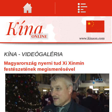
KÍNA - VIDEÓGALÉRIA
Magyarország nyerni tud Xi Xinmin
festészetének megismerésével