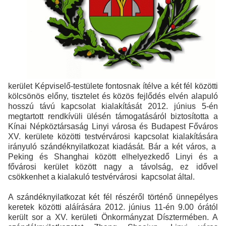
kerület Képviselő-testülete fontosnak ítélve a két fél közötti
kölcsönös előny, tisztelet és közös fejlődés elvén alapuló
hosszú távú kapcsolat kialakítását 2012. június 5-én
megtartott rendkívüli ülésén támogatásáról biztosította a
Kínai Népköztársaság Linyi városa és Budapest Főváros
XV. kerülete közötti testvérvárosi kapcsolat kialakítására
irányuló szándéknyilatkozat kiadását. Bár a két város, a
Peking és Shanghai között elhelyezkedő Linyi és a
fővárosi kerület között nagy a távolság, ez idővel
csökkenhet a kialakuló testvérvárosi kapcsolat által.
A szándéknyilatkozat két fél részéről történő ünnepélyes
keretek közötti aláírására 2012. június 11-én 9.00 órától
került sor a XV. kerületi Önkormányzat Dísztermében. A