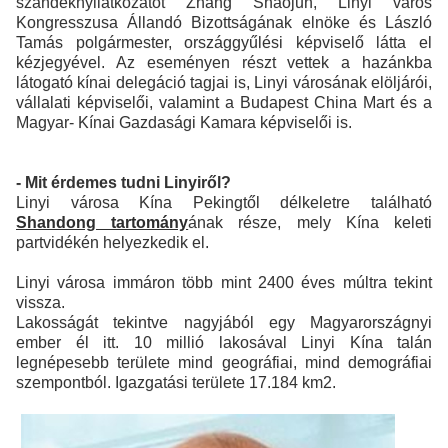
szándéknyilatkozatot Zhang Shaojun, Linyi város
Kongresszusa Állandó Bizottságának elnöke és László
Tamás polgármester, országgyűlési képviselő látta el
kézjegyével. Az eseményen részt vettek a hazánkba
látogató kínai delegáció tagjai is, Linyi városának elöljárói,
vállalati képviselői, valamint a Budapest China Mart és a
Magyar- Kínai Gazdasági Kamara képviselői is.
- Mit érdemes tudni Linyiről?
Linyi városa Kína Pekingtől délkeletre található
Shandong tartomány
ának része, mely Kína keleti
partvidékén helyezkedik el.
Linyi városa immáron több mint 2400 éves múltra tekint
vissza.
Lakosságát tekintve nagyjából egy Magyarországnyi
ember él itt. 10 millió lakosával Linyi Kína talán
legnépesebb területe mind geográfiai, mind demográfiai
szempontból. Igazgatási területe 17.184 km2.