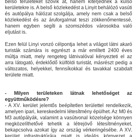
belső területeket szövik át, hanem kiterjednek a külső
kerületekre is. A belső közlekedést a Linyit behálózó vasúti
és autópálya hálózat szolgálja, amely nem csak a belső
közlekedést és az áruforgalmat teszi zökkenőmentessé,
hanem egyben segíti a szomszédos városokba való
eljutást is.
Ezen felül Linyi vonzó célpontja lehet a világot látni akaró
turisták számára is egyrészt a már említett 2400 éves
múltja miatt, mely rengeteg látnivalóval kényezteti el az
arra látogató, érdeklődő külföldi turistát, másrészt pedig a
változatos, helyekkel, fennsíkokkal és tavakkal szabdalt
területe miatt.
- Milyen területeken látnak lehetőséget az
együttműködésre?
- A XV. kerület jelentős beépítetlen területtel rendelkezik,
amelyen ipari, kereskedelmi létesítmény épülhet. Az M0 és
M3 autópályák, valamint a vasútvonal közelsége könnyen
megközelíthetővé tehetik a létrejövő létesítményeket,
bekapcsolva azokat így az ország vérkeringésébe. A XV.
kerület infrastruktúrája miatt is ideális környezet a