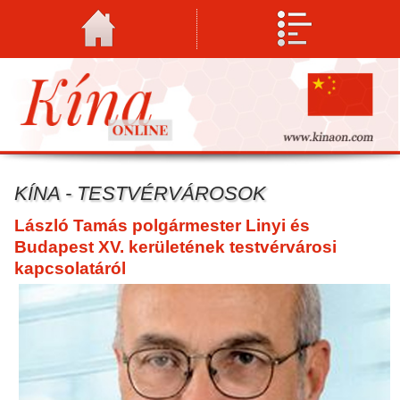
KÍNA - TESTVÉRVÁROSOK
László Tamás polgármester Linyi és
Budapest XV. kerületének testvérvárosi
kapcsolatáról