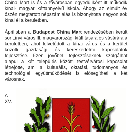
China Mart is és a fővárosban egyedüliként itt működik
kínai- magyar kéttannyelvű iskola. Ahogy az elmúlt év
őszén megtartott népszámlálás is bizonyította nagyon sok
kínai él a kerületben.
Áprilisban a
Budapest China Mart
rendezésében került
sor Linyi város III. magyarországi kiállítására és vásárára a
kerületben, ahol felvetődött a kínai város és a kerület
közötti gazdasági és kereskedelmi kapcsolatok
fejlesztése. Ezen jövőbeli fejlesztéseknek szolgálhat
alapul a két település közötti testvérvárosi kapcsolat
létrejötte, ami a kulturális, oktatási, tudományos és
technológiai együttműködését is elősegítheti a két
városnak.
A
XV.