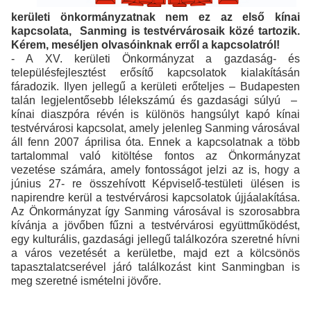
kerületi önkormányzatnak nem ez az első kínai
kapcsolata, Sanming is testvérvárosaik közé tartozik.
Kérem, meséljen olvasóinknak erről a kapcsolatról!
- A XV. kerületi Önkormányzat a gazdaság- és
településfejlesztést erősítő kapcsolatok kialakításán
fáradozik. Ilyen jellegű a kerületi erőteljes – Budapesten
talán legjelentősebb lélekszámú és gazdasági súlyú –
kínai diaszpóra révén is különös hangsúlyt kapó kínai
testvérvárosi kapcsolat, amely jelenleg Sanming városával
áll fenn 2007 áprilisa óta. Ennek a kapcsolatnak a több
tartalommal való kitöltése fontos az Önkormányzat
vezetése számára, amely fontosságot jelzi az is, hogy a
június 27- re összehívott Képviselő-testületi ülésen is
napirendre kerül a testvérvárosi kapcsolatok újjáalakítása.
Az Önkormányzat így Sanming városával is szorosabbra
kívánja a jövőben fűzni a testvérvárosi együttműködést,
egy kulturális, gazdasági jellegű találkozóra szeretné hívni
a város vezetését a kerületbe, majd ezt a kölcsönös
tapasztalatcserével járó találkozást kint Sanmingban is
meg szeretné ismételni jövőre.