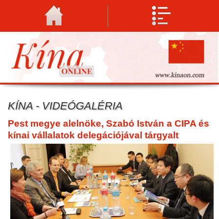
KÍNA - VIDEÓGALÉRIA
Pest megye alelnöke, Szabó István a CIPA és
kínai vállalatok delegációjával tárgyalt