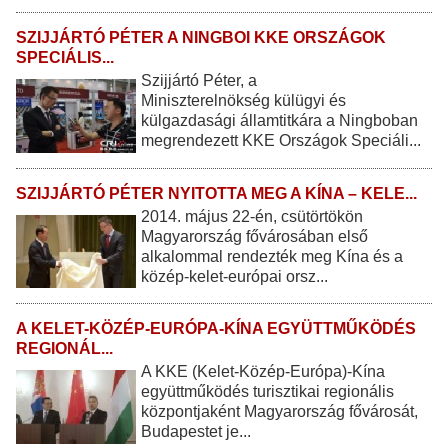
SZIJJÁRTÓ PÉTER A NINGBOI KKE ORSZÁGOK
SPECIÁLIS...
Szijjártó Péter, a
Miniszterelnökség külügyi és
külgazdasági államtitkára a Ningboban
megrendezett KKE Országok Speciáli...
SZIJJÁRTÓ PÉTER NYITOTTA MEG A KÍNA – KELE...
2014. május 22-én, csütörtökön
Magyarország fővárosában első
alkalommal rendezték meg Kína és a
közép-kelet-európai orsz...
A KELET-KÖZÉP-EURÓPA-KÍNA EGYÜTTMŰKÖDÉS
REGIONÁL...
A KKE (Kelet-Közép-Európa)-Kína
együttműködés turisztikai regionális
központjaként Magyarország fővárosát,
Budapestet je...