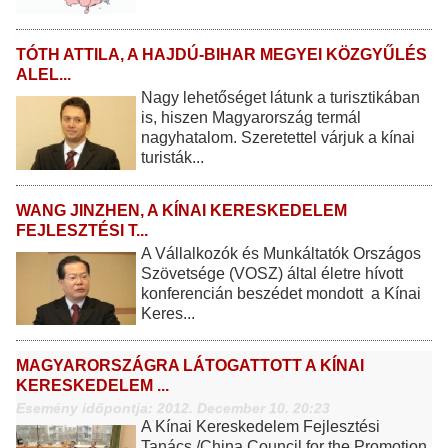
TÓTH ATTILA, A HAJDÚ-BIHAR MEGYEI KÖZGYŰLÉS
ALEL...
Nagy lehetőséget látunk a turisztikában
is, hiszen Magyarország termál
nagyhatalom. Szeretettel várjuk a kínai
turisták...
WANG JINZHEN, A KÍNAI KERESKEDELEM
FEJLESZTÉSI T...
A Vállalkozók és Munkáltatók Országos
Szövetsége (VOSZ) által életre hívott
konferencián beszédet mondott a Kínai
Keres...
MAGYARORSZÁGRA LÁTOGATTOTT A KÍNAI
KERESKEDELEM ...
Esemény időpontja: 2012. December 10. 20:23
A Kínai Kereskedelem Fejlesztési
Tanács /China Council for the Promotion