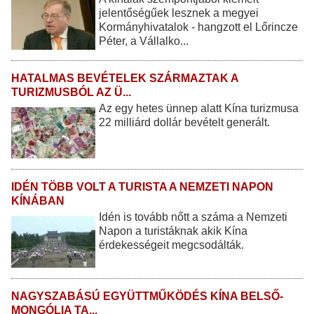
jelentőségűek lesznek a megyei
Kormányhivatalok - hangzott el Lőrincze
Péter, a Vállalko...
HATALMAS BEVÉTELEK SZÁRMAZTAK A
TURIZMUSBÓL AZ Ü...
Az egy hetes ünnep alatt Kína turizmusa
22 milliárd dollár bevételt generált.
IDÉN TÖBB VOLT A TURISTA A NEMZETI NAPON
KÍNÁBAN
Idén is tovább nőtt a száma a Nemzeti
Napon a turistáknak akik Kína
érdekességeit megcsodálták.
NAGYSZABÁSÚ EGYÜTTMŰKÖDÉS KÍNA BELSŐ-
MONGÓLIA TA...