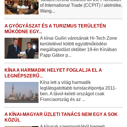
of International Trade (CCPIT) / alelnöke,
Wang...
A GYÓGYÁSZAT ÉS A TURIZMUS TERÜLETÉN
MŰKÖDNE EGY...
A kínai Guilin városának Hi-Tech Zone
kerületével kötött együttműködési
megállapodást október 19-én Kínában
Papp Gábor p...
KÍNA A HARMADIK HELYET FOGLALJA EL A
LEGNÉPSZERŰ...
Kína lett a világ harmadik
leglátogatottabb turistacélpontja 2011-
ben. A távol-keleti országot csak
Franciaország és az ...
A KÍNAI-MAGYAR ÜZLETI TANÁCS NEM EGY A SOK
KÖZÜL
A kínaiak szempontjából kiemelt