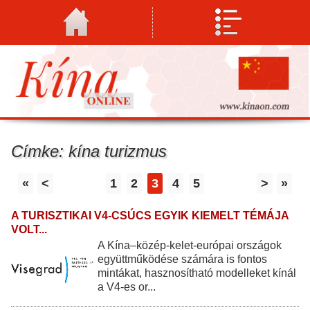
Címke: kína turizmus
«
<
1
2
3
4
5
>
»
A TURISZTIKAI V4-CSÚCS EGYIK KIEMELT TÉMÁJA
VOLT...
A Kína–közép-kelet-európai országok
együttműködése számára is fontos
mintákat, hasznosítható modelleket kínál
a V4-es or...