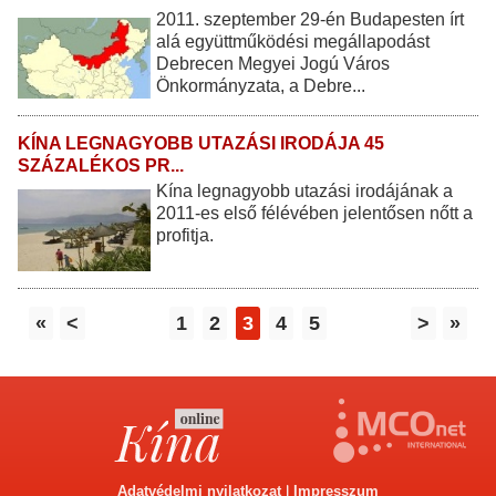
2011. szeptember 29-én Budapesten írt
alá együttműködési megállapodást
Debrecen Megyei Jogú Város
Önkormányzata, a Debre...
KÍNA LEGNAGYOBB UTAZÁSI IRODÁJA 45
SZÁZALÉKOS PR...
Kína legnagyobb utazási irodájának a
2011-es első félévében jelentősen nőtt a
profitja.
«
<
1
2
3
4
5
>
»
Adatvédelmi nyilatkozat
|
Impresszum