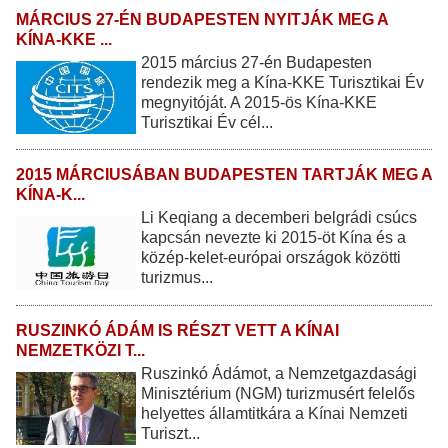
MÁRCIUS 27-ÉN BUDAPESTEN NYITJÁK MEG A
KÍNA-KKE ...
2015 március 27-én Budapesten
rendezik meg a Kína-KKE Turisztikai Év
megnyitóját. A 2015-ös Kína-KKE
Turisztikai Év cél...
2015 MÁRCIUSÁBAN BUDAPESTEN TARTJÁK MEG A
KÍNA-K...
Li Keqiang a decemberi belgrádi csúcs
kapcsán nevezte ki 2015-öt Kína és a
közép-kelet-európai országok közötti
turizmus...
RUSZINKÓ ÁDÁM IS RÉSZT VETT A KÍNAI
NEMZETKÖZI T...
Ruszinkó Ádámot, a Nemzetgazdasági
Minisztérium (NGM) turizmusért felelős
helyettes államtitkára a Kínai Nemzeti
Turiszt...