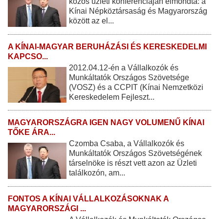
közös üzleti konferenciáján elmondta: a
Kínai Népköztársaság és Magyarország
között az el...
A KÍNAI-MAGYAR BERUHÁZÁSI ÉS KERESKEDELMI
KAPCSO...
2012.04.12-én a Vállalkozók és
Munkáltatók Országos Szövetsége
(VOSZ) és a CCPIT (Kínai Nemzetközi
Kereskedelem Fejleszt...
MAGYARORSZÁGRA IGEN NAGY VOLUMENŰ KÍNAI
TŐKE ÁRA...
Czomba Csaba, a Vállalkozók és
Munkáltatók Országos Szövetségének
társelnöke is részt vett azon az Üzleti
találkozón, am...
FONTOS A KÍNAI VÁLLALKOZÁSOKNAK A
MAGYARORSZÁGI ...