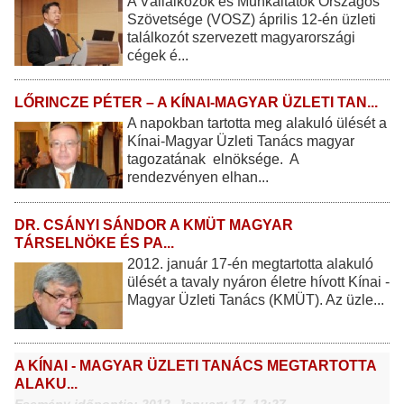
A Vállalkozók és Munkáltatók Országos
Szövetsége (VOSZ) április 12-én üzleti
találkozót szervezett magyarországi
cégek é...
LŐRINCZE PÉTER – A KÍNAI-MAGYAR ÜZLETI TAN...
A napokban tartotta meg alakuló ülését a
Kínai-Magyar Üzleti Tanács magyar
tagozatának elnöksége. A
rendezvényen elhan...
DR. CSÁNYI SÁNDOR A KMÜT MAGYAR
TÁRSELNÖKE ÉS PA...
2012. január 17-én megtartotta alakuló
ülését a tavaly nyáron életre hívott Kínai -
Magyar Üzleti Tanács (KMÜT). Az üzle...
A KÍNAI - MAGYAR ÜZLETI TANÁCS MEGTARTOTTA
ALAKU...