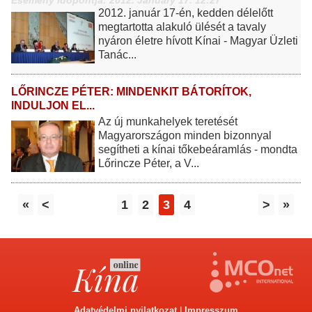
Esemény időpontja: 2012. January 17. 12:27
2012. január 17-én, kedden délelőtt
megtartotta alakuló ülését a tavaly
nyáron életre hívott Kínai - Magyar Üzleti
Tanác...
LŐRINCZE PÉTER: MINDENKIT BÁTORÍTOK,
INDULJON EL...
Az új munkahelyek teretését
Magyarországon minden bizonnyal
segítheti a kínai tőkebeáramlás - mondta
Lőrincze Péter, a V...
«
<
1
2
3
4
>
»
Adatvédelmi nyilatkozat
|
Impresszum