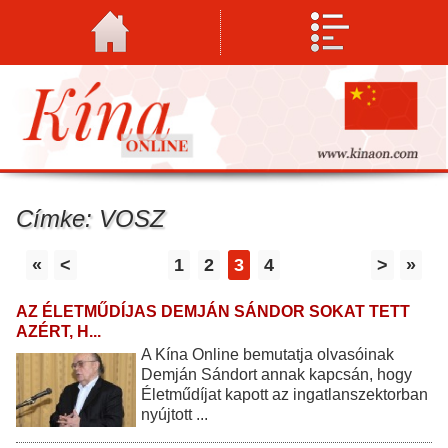
Címke: VOSZ
«
<
1
2
3
4
>
»
AZ ÉLETMŰDÍJAS DEMJÁN SÁNDOR SOKAT TETT
AZÉRT, H...
A Kína Online bemutatja olvasóinak
Demján Sándort annak kapcsán, hogy
Életműdíjat kapott az ingatlanszektorban
nyújtott ...