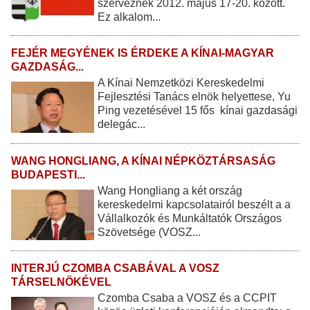
szerveznek 2012. május 17-20. között.
Ez alkalom...
FEJÉR MEGYÉNEK IS ÉRDEKE A KÍNAI-MAGYAR
GAZDASÁG...
A Kínai Nemzetközi Kereskedelmi
Fejlesztési Tanács elnök helyettese, Yu
Ping vezetésével 15 fős kínai gazdasági
delegác...
WANG HONGLIANG, A KÍNAI NÉPKÖZTÁRSASÁG
BUDAPESTI...
Wang Hongliang a két ország
kereskedelmi kapcsolatairól beszélt a a
Vállalkozók és Munkáltatók Országos
Szövetsége (VOSZ...
INTERJÚ CZOMBA CSABÁVAL A VOSZ
TÁRSELNÖKÉVEL
Czomba Csaba a VOSZ és a CCPIT