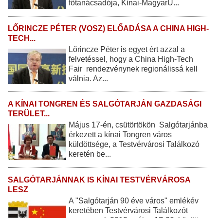
főtanácsadója, Kínai-MagyarÜ...
LŐRINCZE PÉTER (VOSZ) ELŐADÁSA A CHINA HIGH-
TECH...
Lőrincze Péter is egyet ért azzal a
felvetéssel, hogy a China High-Tech
Fair rendezvénynek regionálissá kell
válnia. Az...
A KÍNAI TONGREN ÉS SALGÓTARJÁN GAZDASÁGI
TERÜLET...
Május 17-én, csütörtökön Salgótarjánba
érkezett a kínai Tongren város
küldöttsége, a Testvérvárosi Találkozó
keretén be...
SALGÓTARJÁNNAK IS KÍNAI TESTVÉRVÁROSA
LESZ
A "Salgótarján 90 éve város" emlékév
keretében Testvérvárosi Találkozót