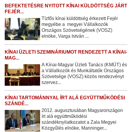
BEFEKTETÉSRE NYITOTT KÍNAI KÜLDÖTTSÉG JÁRT
FEJÉR...
Tízfős kínai küldöttség érkezett Fejér
megyébe a megyei Vállalkozók
Országos Szövetségének (VOSZ)
elnöke, Varga István ...
KÍNAI ÜZLETI SZEMINÁRIUMOT RENDEZETT A KÍNAI-
MAG...
A Kínai-Magyar Üzleti Tanács (KMÜT) és
a Vállalkozók és Munkáltatók Országos
Szövetsége (VOSZ) közös rendezvényt
szervez...
KÍNAI TARTOMÁNNYAL ÍRT ALÁ EGYÜTTMŰKÖDÉSI
SZÁNDÉ...
2012. augusztusában Magyarországon
írt alá együttműködési
szándéknyilatkozatot a Zala Megyei
Közgyűlés elnöke, Manninger...