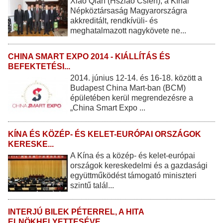
Xiao Qian (Hsziao Csien), a Kínai
Népköztársaság Magyarországra
akkreditált, rendkívüli- és
meghatalmazott nagykövete ne...
CHINA SMART EXPO 2014 - KIÁLLÍTÁS ÉS
BEFEKTETÉSI...
2014. június 12-14. és 16-18. között a
Budapest China Mart-ban (BCM)
épületében kerül megrendezésre a
„China Smart Expo ...
KÍNA ÉS KÖZÉP- ÉS KELET-EURÓPAI ORSZÁGOK
KERESKE...
A Kína és a közép- és kelet-európai
országok kereskedelmi és a gazdasági
együttműködést támogató miniszteri
szintű talál...
INTERJÚ BILEK PÉTERREL, A HITA
ELNÖKHELYETTESÉVE...