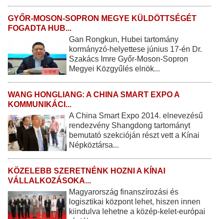
GYŐR-MOSON-SOPRON MEGYE KÜLDÖTTSÉGÉT
FOGADTA HUB...
Gan Rongkun, Hubei tartomány
kormányzó-helyettese június 17-én Dr.
Szakács Imre Győr-Moson-Sopron
Megyei Közgyűlés elnök...
WANG HONGLIANG: A CHINA SMART EXPO A
KOMMUNIKÁCI...
A China Smart Expo 2014. elnevezésű
rendezvény Shangdong tartományt
bemutató szekcióján részt vett a Kínai
Népköztársa...
KÖZELEBB SZERETNÉNK HOZNI A KÍNAI
VÁLLALKOZÁSOKA...
Magyarország finanszírozási és
logisztikai központ lehet, hiszen innen
kiindulva lehetne a közép-kelet-európai