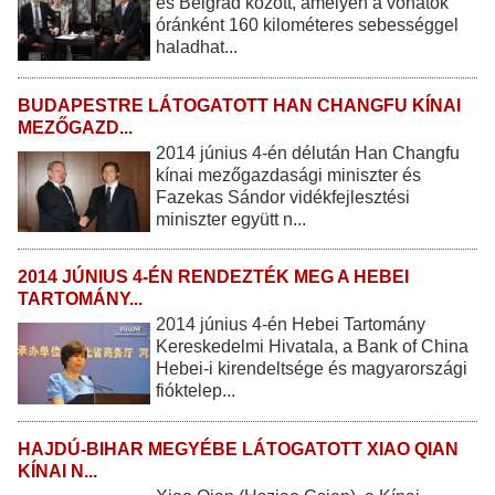
és Belgrád között, amelyen a vonatok
óránként 160 kilométeres sebességgel
haladhat...
BUDAPESTRE LÁTOGATOTT HAN CHANGFU KÍNAI
MEZŐGAZD...
2014 június 4-én délután Han Changfu
kínai mezőgazdasági miniszter és
Fazekas Sándor vidékfejlesztési
miniszter együtt n...
2014 JÚNIUS 4-ÉN RENDEZTÉK MEG A HEBEI
TARTOMÁNY...
2014 június 4-én Hebei Tartomány
Kereskedelmi Hivatala, a Bank of China
Hebei-i kirendeltsége és magyarországi
fióktelep...
HAJDÚ-BIHAR MEGYÉBE LÁTOGATOTT XIAO QIAN
KÍNAI N...