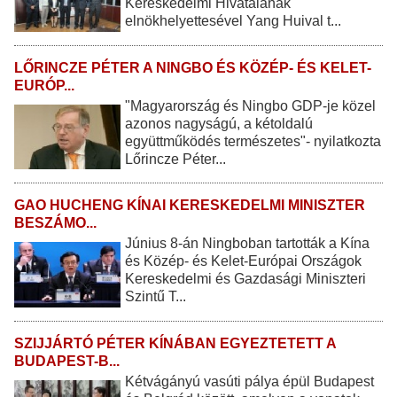
Kereskedelmi Hivatalának
elnökhelyettesével Yang Huival t...
LŐRINCZE PÉTER A NINGBO ÉS KÖZÉP- ÉS KELET-
EURÓP...
"Magyarország és Ningbo GDP-je közel
azonos nagyságú, a kétoldalú
együttműködés természetes"- nyilatkozta
Lőrincze Péter...
GAO HUCHENG KÍNAI KERESKEDELMI MINISZTER
BESZÁMO...
Június 8-án Ningboban tartották a Kína
és Közép- és Kelet-Európai Országok
Kereskedelmi és Gazdasági Miniszteri
Szintű T...
SZIJJÁRTÓ PÉTER KÍNÁBAN EGYEZTETETT A
BUDAPEST-B...
Kétvágányú vasúti pálya épül Budapest