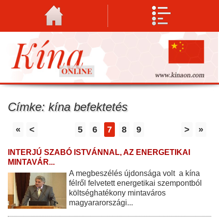
Címke: kína befektetés
«
<
5
6
7
8
9
>
»
INTERJÚ SZABÓ ISTVÁNNAL, AZ ENERGETIKAI
MINTAVÁR...
A megbeszélés újdonsága volt a kína
félről felvetett energetikai szempontból
költséghatékony mintaváros
magyararországi...