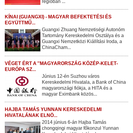
régióban ...
KÍNAI (GUANGXI) - MAGYAR BEFEKTETÉSI ÉS
EGYÜTTMŰ...
Guangxi Zhuang Nemzetiségi Autonóm
Tartomány Kereskedelmi Osztálya és a
Guangxi Nemzetközi Kiállítási Iroda, a
ChinaCham...
VÉGET ÉRT A ''MAGYARORSZÁG KÖZÉP-KELET-
EURÓPA SZ...
Június 12-én Suzhou város
Kereskedelmi Hivatala, a Bank of China
magyarországi fiókja, a HITA és a
magyar Eximbank közös...
HAJBA TAMÁS YUNNAN KERESKEDELMI
HIVATALÁNAK ELNÖ...
2014 június 6-án Hajba Tamás
chongqingi magyar főkonzul Yunnan