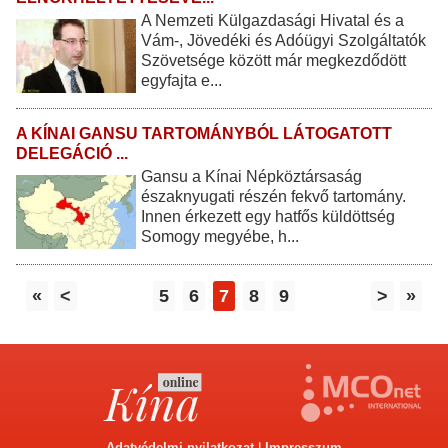
A Nemzeti Külgazdasági Hivatal és a
Vám-, Jövedéki és Adóügyi Szolgáltatók
Szövetsége között már megkezdődött
egyfajta e...
A KÍNAI GANSU TARTOMÁNYBÓL LÁTOGATOTT
DELEGÁCIÓ ...
Gansu a Kínai Népköztársaság
északnyugati részén fekvő tartomány.
Innen érkezett egy hatfős küldöttség
Somogy megyébe, h...
«
<
5
6
7
8
9
>
»
Adatvédelmi nyilatkozat
|
Impresszum