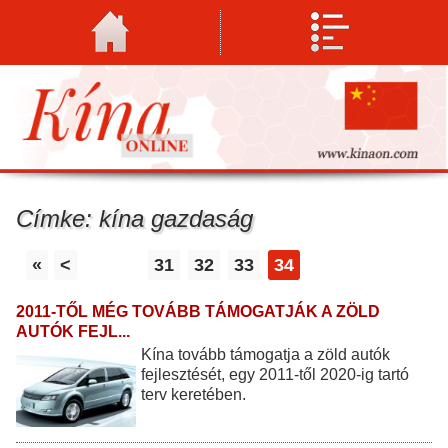
Címke: kína gazdaság
«
<
31
32
33
34
2011-TŐL MÉG TOVÁBB TÁMOGATJÁK A ZÖLD
AUTÓK FEJL...
Kína tovább támogatja a zöld autók
fejlesztését, egy 2011-től 2020-ig tartó
terv keretében.