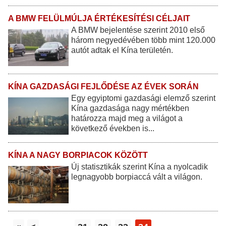
A BMW FELÜLMÚLJA ÉRTÉKESÍTÉSI CÉLJAIT
A BMW bejelentése szerint 2010 első
három negyedévében több mint 120.000
autót adtak el Kína területén.
KÍNA GAZDASÁGI FEJLŐDÉSE AZ ÉVEK SORÁN
Egy egyiptomi gazdasági elemző szerint
Kína gazdasága nagy mértékben
határozza majd meg a világot a
következő években is...
KÍNA A NAGY BORPIACOK KÖZÖTT
Új statisztikák szerint Kína a nyolcadik
legnagyobb borpiaccá vált a világon.