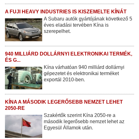
A FUJI HEAVY INDUSTRIES IS KISZEMELTE KÍNÁT
A Subaru autók gyártójának következő 5
éves eladási tervében Kína is
szerepelhet.
940 MILLIÁRD DOLLÁRNYI ELEKTRONIKAI TERMÉK,
ÉS G...
Kína várhatóan 940 milliárd dollárnyi
gépezetet és elektronikai terméket
exportál 2010-ben.
KÍNA A MÁSODIK LEGERŐSEBB NEMZET LEHET
2050-RE
Szakértők szerint Kína 2050-re a
második legerősebb nemzet lehet az
Egyesül Államok után.