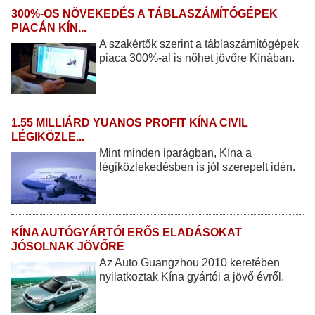
300%-OS NÖVEKEDÉS A TÁBLASZÁMÍTÓGÉPEK
PIACÁN KÍN...
A szakértők szerint a táblaszámítógépek
piaca 300%-al is nőhet jövőre Kínában.
1.55 MILLIÁRD YUANOS PROFIT KÍNA CIVIL
LÉGIKÖZLE...
Mint minden iparágban, Kína a
légiközlekedésben is jól szerepelt idén.
KÍNA AUTÓGYÁRTÓI ERŐS ELADÁSOKAT
JÓSOLNAK JÖVŐRE
Az Auto Guangzhou 2010 keretében
nyilatkoztak Kína gyártói a jövő évről.