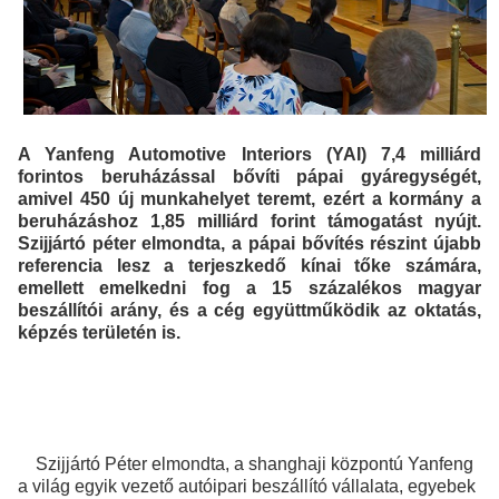
A Yanfeng Automotive Interiors (YAI) 7,4 milliárd
forintos beruházással bővíti pápai gyáregységét,
amivel 450 új munkahelyet teremt, ezért a kormány a
beruházáshoz 1,85 milliárd forint támogatást nyújt.
Szijjártó péter elmondta, a pápai bővítés részint újabb
referencia lesz a terjeszkedő kínai tőke számára,
emellett emelkedni fog a 15 százalékos magyar
beszállítói arány, és a cég együttműködik az oktatás,
képzés területén is.
Szijjártó Péter elmondta, a shanghaji központú Yanfeng
a világ egyik vezető autóipari beszállító vállalata, egyebek