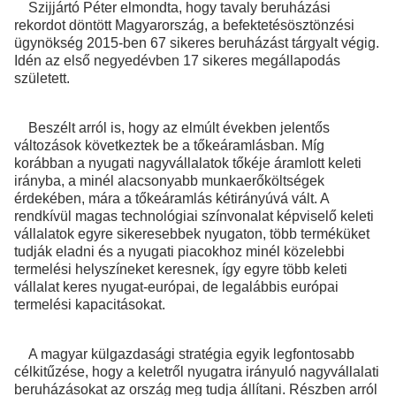
Szijjártó Péter elmondta, hogy tavaly beruházási
rekordot döntött Magyarország, a befektetésösztönzési
ügynökség 2015-ben 67 sikeres beruházást tárgyalt végig.
Idén az első negyedévben 17 sikeres megállapodás
született.
Beszélt arról is, hogy az elmúlt években jelentős
változások következtek be a tőkeáramlásban. Míg
korábban a nyugati nagyvállalatok tőkéje áramlott keleti
irányba, a minél alacsonyabb munkaerőköltségek
érdekében, mára a tőkeáramlás kétirányúvá vált. A
rendkívül magas technológiai színvonalat képviselő keleti
vállalatok egyre sikeresebbek nyugaton, több terméküket
tudják eladni és a nyugati piacokhoz minél közelebbi
termelési helyszíneket keresnek, így egyre több keleti
vállalat keres nyugat-európai, de legalábbis európai
termelési kapacitásokat.
A magyar külgazdasági stratégia egyik legfontosabb
célkitűzése, hogy a keletről nyugatra irányuló nagyvállalati
beruházásokat az ország meg tudja állítani. Részben arról