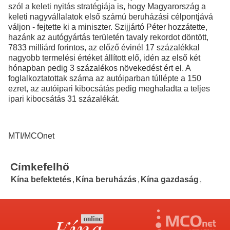
szól a keleti nyitás stratégiája is, hogy Magyarország a
keleti nagyvállalatok első számú beruházási célpontjává
váljon - fejtette ki a miniszter. Szijjártó Péter hozzátette,
hazánk az autógyártás területén tavaly rekordot döntött,
7833 milliárd forintos, az előző évinél 17 százalékkal
nagyobb termelési értéket állított elő, idén az első két
hónapban pedig 3 százalékos növekedést ért el. A
foglalkoztatottak száma az autóiparban túllépte a 150
ezret, az autóipari kibocsátás pedig meghaladta a teljes
ipari kibocsátás 31 százalékát.
MTI/MCOnet
Címkefelhő
Kína befektetés
,
Kína beruházás
,
Kína gazdaság
,