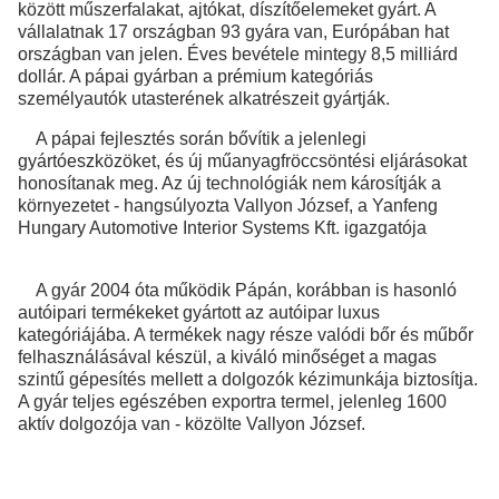
között műszerfalakat, ajtókat, díszítőelemeket gyárt. A
vállalatnak 17 országban 93 gyára van, Európában hat
országban van jelen. Éves bevétele mintegy 8,5 milliárd
dollár. A pápai gyárban a prémium kategóriás
személyautók utasterének alkatrészeit gyártják.
A pápai fejlesztés során bővítik a jelenlegi
gyártóeszközöket, és új műanyagfröccsöntési eljárásokat
honosítanak meg. Az új technológiák nem károsítják a
környezetet - hangsúlyozta Vallyon József, a Yanfeng
Hungary Automotive Interior Systems Kft. igazgatója
A gyár 2004 óta működik Pápán, korábban is hasonló
autóipari termékeket gyártott az autóipar luxus
kategóriájába. A termékek nagy része valódi bőr és műbőr
felhasználásával készül, a kiváló minőséget a magas
szintű gépesítés mellett a dolgozók kézimunkája biztosítja.
A gyár teljes egészében exportra termel, jelenleg 1600
aktív dolgozója van - közölte Vallyon József.