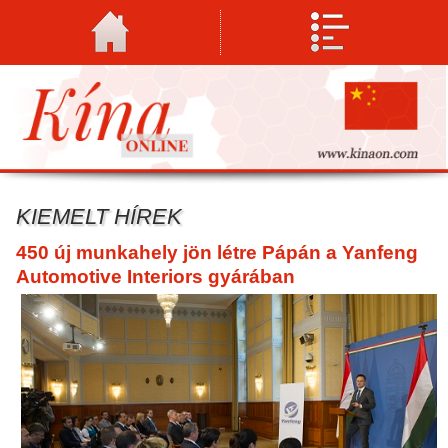
KIEMELT HÍREK
450 új munkahely jön létre Pápán a Yanfeng
Automotive Interiors gyárában