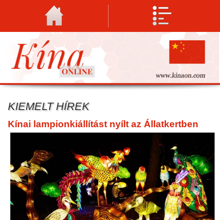
KIEMELT HÍREK
Kínai lampionkiállítást nyílt az Állatkertben