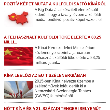
POZITÍV KÉPET MUTAT A KÜLFÖLDI SAJTÓ KÍNÁRÓL
A Big Data által készített elemzésből
kiderül, hogy a tavalyi évben a külföldi
média rendkívül pozitív képet vázolt fel ...
A FELHASZNÁLT KÜLFÖLDI TŐKE ELÉRTE A 88,25
MILLI...
A Kínai Kereskedelmi Minisztérium
közleménye szerint a januárban
felhasznált külföldi tőke elérte a 88,25
milliárd jüant...
KÍNA LEELŐZI AZ EU-T SZÉLENERGIÁBAN
2015-ben Kína helyezte üzembe a
szélerőművek felét, derült ki a
Nemzetközi Szélenergia Tanács
(GWEC) felméréséből.
NŐTT KÍNA ÉS A 21. SZÁZADI TENGERI SELYEMÚT