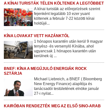
A KÍNAI TURISTÁK TÉLEN KÖLTENEK A LEGTÖBBET
A kínai turisták az előrejelzések szerint
fejenként legalább 10 ezer yuant
költenek a február 7-22 közötti kínai
holdújé...
KÍNA LOVAKAT VETT HAZÁNKTÓL
1 hónapos karantén után kerül 9 magyar
tenyész- és versenyló Kínába, ahol
ugyancsak 1 hónapos karantén után
kerülnek új ...
BNEF: KÍNA A MEGÚJULÓ ENERGIÁK ROCK
SZTÁRJA
Michael Liebreich, a BNEF ( Bloomberg
New Energy Finance) alapítója és
tanácsadói testületének elnöke január
27-i nyilat...
KAIRÓBAN RENDEZTÉK MEG AZ ELSŐ SINO-ARAB