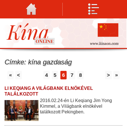
Címke: kína gazdaság
«
<
4
5
6
7
8
>
»
LI KEQIANG A VILÁGBANK ELNÖKÉVEL
TALÁLKOZOTT
2016.02.24-én Li Keqiang Jim Yong
Kimmel, a Világbank elnökével
találkozott Pekingben.