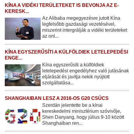
KÍNA A VIDÉKI TERÜLETEKET IS BEVONJA AZ E-
KERESK...
Az Alibaba megegyezésre jutott Kína
legfelsőbb gazdasági vezetésével,
miszerint intergrálják a vidéki területeket
az onl...
KÍNA EGYSZERŰSÍTI A KÜLFÖLDIEK LETELEPEDÉSI
ENGE...
Kína egyszerűsíti a külföldiek
letelepedési engedélyhez való jutásának
eljárását és javítja nekik nyújtott
szolgáltatása...
SHANGHAIBAN LESZ A 2016-OS G20 CSÚCS
Szerdán jelentette be a kínai
kereskedelmi minisztérium szóvivője,
Shen Danyang, hogy július 9-10 között
Shanghaiban ren...