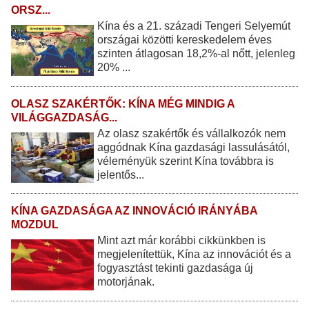
ORSZ...
Kína és a 21. századi Tengeri Selyemút
országai közötti kereskedelem éves
szinten átlagosan 18,2%-al nőtt, jelenleg
20% ...
OLASZ SZAKÉRTŐK: KÍNA MÉG MINDIG A
VILÁGGAZDASÁG...
Az olasz szakértők és vállalkozók nem
aggódnak Kína gazdasági lassulásától,
véleményük szerint Kína továbbra is
jelentős...
KÍNA GAZDASÁGA AZ INNOVÁCIÓ IRÁNYÁBA
MOZDUL
Mint azt már korábbi cikkünkben is
megjelenítettük, Kína az innovációt és a
fogyasztást tekinti gazdasága új
motorjának.