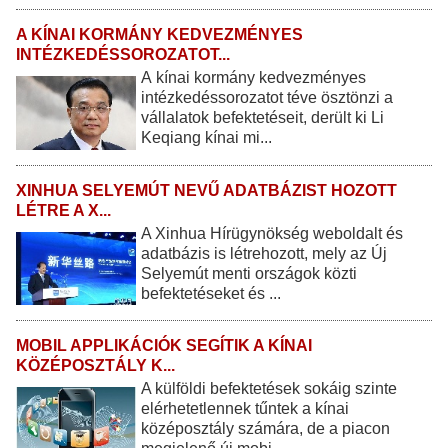
A KÍNAI KORMÁNY KEDVEZMÉNYES
INTÉZKEDÉSSOROZATOT...
A kínai kormány kedvezményes
intézkedéssorozatot téve ösztönzi a
vállalatok befektetéseit, derült ki Li
Keqiang kínai mi...
XINHUA SELYEMÚT NEVŰ ADATBÁZIST HOZOTT
LÉTRE A X...
A Xinhua Hírügynökség weboldalt és
adatbázis is létrehozott, mely az Új
Selyemút menti országok közti
befektetéseket és ...
MOBIL APPLIKÁCIÓK SEGÍTIK A KÍNAI
KÖZÉPOSZTÁLY K...
A külföldi befektetések sokáig szinte
elérhetetlennek tűntek a kínai
középosztály számára, de a piacon