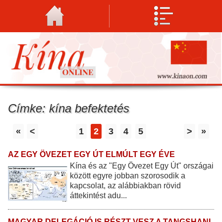
Címke: kína befektetés
«
<
1
2
3
4
5
>
»
AZ EGY ÖVEZET EGY ÚT ELMÚLT EGY ÉVE
Kína és az "Egy Övezet Egy Út" országai
között egyre jobban szorosodik a
kapcsolat, az alábbiakban rövid
áttekintést adu...
MAGYAR DELEGÁCIÓ IS RÉSZT VESZ A TANGSHANI