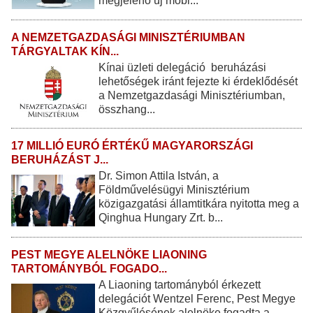
megjelenő új mobi...
A NEMZETGAZDASÁGI MINISZTÉRIUMBAN
TÁRGYALTAK KÍN...
Kínai üzleti delegáció beruházási
lehetőségek iránt fejezte ki érdeklődését
a Nemzetgazdasági Minisztériumban,
összhang...
17 MILLIÓ EURÓ ÉRTÉKŰ MAGYARORSZÁGI
BERUHÁZÁST J...
Dr. Simon Attila István, a
Földművelésügyi Minisztérium
közigazgatási államtitkára nyitotta meg a
Qinghua Hungary Zrt. b...
PEST MEGYE ALELNÖKE LIAONING
TARTOMÁNYBÓL FOGADO...
A Liaoning tartományból érkezett
delegációt Wentzel Ferenc, Pest Megye
Közgyűlésének alelnöke fogadta a