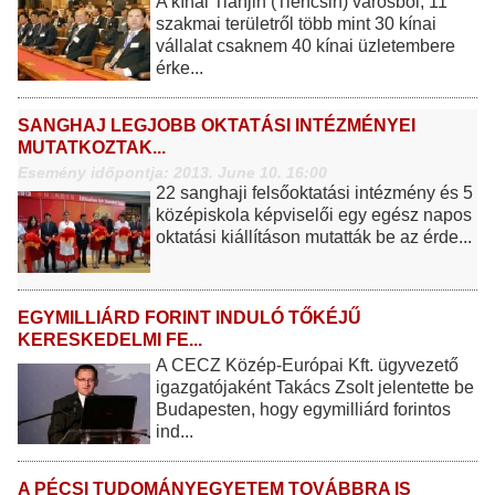
A kínai Tianjin (Tiencsin) városból, 11
szakmai területről több mint 30 kínai
vállalat csaknem 40 kínai üzletembere
érke...
SANGHAJ LEGJOBB OKTATÁSI INTÉZMÉNYEI
MUTATKOZTAK...
Esemény időpontja: 2013. June 10. 16:00
22 sanghaji felsőoktatási intézmény és 5
középiskola képviselői egy egész napos
oktatási kiállításon mutatták be az érde...
EGYMILLIÁRD FORINT INDULÓ TŐKÉJŰ
KERESKEDELMI FE...
A CECZ Közép-Európai Kft. ügyvezető
igazgatójaként Takács Zsolt jelentette be
Budapesten, hogy egymilliárd forintos
ind...
A PÉCSI TUDOMÁNYEGYETEM TOVÁBBRA IS