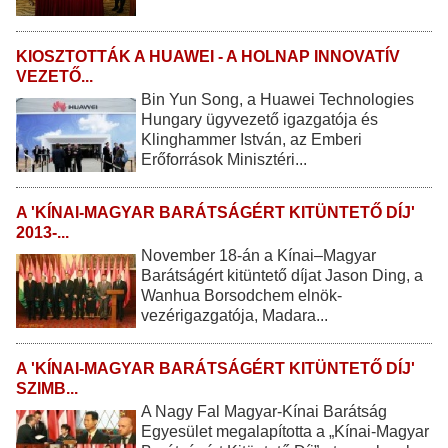
KIOSZTOTTÁK A HUAWEI - A HOLNAP INNOVATÍV
VEZETŐ...
Bin Yun Song, a Huawei Technologies
Hungary ügyvezető igazgatója és
Klinghammer István, az Emberi
Erőforrások Minisztéri...
A 'KÍNAI-MAGYAR BARÁTSÁGÉRT KITÜNTETŐ DÍJ'
2013-...
November 18-án a Kínai–Magyar
Barátságért kitüntető díjat Jason Ding, a
Wanhua Borsodchem elnök-
vezérigazgatója, Madara...
A 'KÍNAI-MAGYAR BARÁTSÁGÉRT KITÜNTETŐ DÍJ'
SZIMB...
A Nagy Fal Magyar-Kínai Barátság
Egyesület megalapította a „Kínai-Magyar