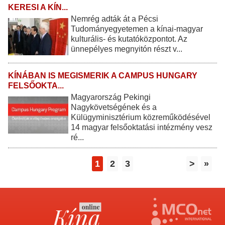
KERESI A KÍN...
Nemrég adták át a Pécsi
Tudományegyetemen a kínai-magyar
kulturális- és kutatóközpontot. Az
ünnepélyes megnyitón részt v...
KÍNÁBAN IS MEGISMERIK A CAMPUS HUNGARY
FELSŐOKTA...
Magyarország Pekingi
Nagykövetségének és a
Külügyminisztérium közreműködésével
14 magyar felsőoktatási intézmény vesz
ré...
1
2
3
>
»