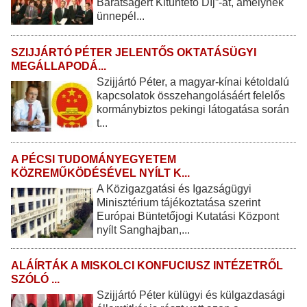
Barátságért Kitüntető Díj”-at, amelynek
ünnepél...
SZIJJÁRTÓ PÉTER JELENTŐS OKTATÁSÜGYI
MEGÁLLAPODÁ...
Szijjártó Péter, a magyar-kínai kétoldalú
kapcsolatok összehangolásáért felelős
kormánybiztos pekingi látogatása során
t...
A PÉCSI TUDOMÁNYEGYETEM
KÖZREMŰKÖDÉSÉVEL NYÍLT K...
A Közigazgatási és Igazságügyi
Minisztérium tájékoztatása szerint
Európai Büntetőjogi Kutatási Központ
nyílt Sanghajban,...
ALÁÍRTÁK A MISKOLCI KONFUCIUSZ INTÉZETRŐL
SZÓLÓ ...
Szijjártó Péter külügyi és külgazdasági