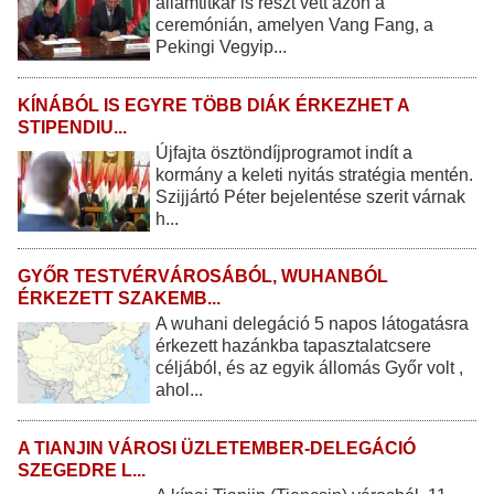
államtitkár is részt vett azon a
ceremónián, amelyen Vang Fang, a
Pekingi Vegyip...
KÍNÁBÓL IS EGYRE TÖBB DIÁK ÉRKEZHET A
STIPENDIU...
Újfajta ösztöndíjprogramot indít a
kormány a keleti nyitás stratégia mentén.
Szijjártó Péter bejelentése szerit várnak
h...
GYŐR TESTVÉRVÁROSÁBÓL, WUHANBÓL
ÉRKEZETT SZAKEMB...
A wuhani delegáció 5 napos látogatásra
érkezett hazánkba tapasztalatcsere
céljából, és az egyik állomás Győr volt ,
ahol...
A TIANJIN VÁROSI ÜZLETEMBER-DELEGÁCIÓ
SZEGEDRE L...