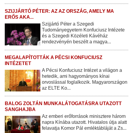
SZIJJÁRTÓ PÉTER: AZ AZ ORSZÁG, AMELY MA
ERŐS AKA...
Szijjártó Péter a Szegedi
Tudományegyetem Konfuciusz Intézete
és a Szegedi Közéleti Kávéház
rendezvényén beszélt a magya...
MEGALAPÍTOTTÁK A PÉCSI KONFUCIUSZ
INTÉZETET
A Pécsi Konfuciusz Intézet a világon a
hetedik, ami hagyományos kínai
orvoslással foglalkozik. Magyarországon
az ELTE Ko...
BALOG ZOLTÁN MUNKALÁTOGATÁSRA UTAZOTT
SANGHAJBA
Az emberi erőforrások minisztere három
napra Kínába utazott. Hivatalos útja alatt
felavatja Komor Pál emléktábláját a Zs...