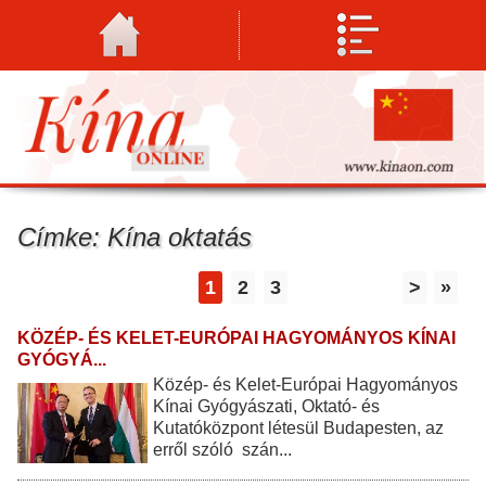
Címke: Kína oktatás
1
2
3
>
»
KÖZÉP- ÉS KELET-EURÓPAI HAGYOMÁNYOS KÍNAI
GYÓGYÁ...
Közép- és Kelet-Európai Hagyományos
Kínai Gyógyászati, Oktató- és
Kutatóközpont létesül Budapesten, az
erről szóló szán...