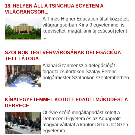
18. HELYEN ÁLL A TSINGHUA EGYETEM A
VILÁGRANGSOR...
A Times Higher Education által közzétett
világrangsorban Kína 9 egyetemmel is
képviselteti magát, ami új csúcsot jelent
...
SZOLNOK TESTVÉRVÁROSÁNAK DELEGÁCIÓJA
TETT LÁTOGA...
A kínai Szanmenszja delegációját
fogadta csütörtökön Szalay Ferenc
polgármester Szolnokon szeptemberben.
KÍNAI EGYETEMMEL KÖTÖTT EGYÜTTMŰKÖDÉST A
DEBRECE...
Öt évre szóló megállapodást kötött a
Debreceni Egyetem és az Aquaprofit
magyar vállalat a kantoni Szun Jat Szen
egyetemm...