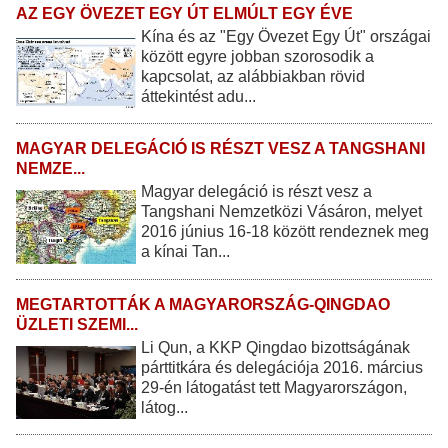
AZ EGY ÖVEZET EGY ÚT ELMÚLT EGY ÉVE
Kína és az "Egy Övezet Egy Út" országai
között egyre jobban szorosodik a
kapcsolat, az alábbiakban rövid
áttekintést adu...
MAGYAR DELEGÁCIÓ IS RÉSZT VESZ A TANGSHANI
NEMZE...
Magyar delegáció is részt vesz a
Tangshani Nemzetközi Vásáron, melyet
2016 június 16-18 között rendeznek meg
a kínai Tan...
MEGTARTOTTÁK A MAGYARORSZÁG-QINGDAO
ÜZLETI SZEMI...
Li Qun, a KKP Qingdao bizottságának
párttitkára és delegációja 2016. március
29-én látogatást tett Magyarországon,
látog...