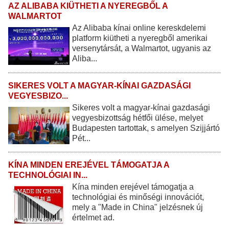
AZ ALIBABA KIÜTHETI A NYEREGBŐL A
WALMARTOT
Az Alibaba kínai online kereskdelemi
platform kiütheti a nyeregből amerikai
versenytársát, a Walmartot, ugyanis az
Aliba...
SIKERES VOLT A MAGYAR-KÍNAI GAZDASÁGI
VEGYESBIZO...
Sikeres volt a magyar-kínai gazdasági
vegyesbizottság hétfői ülése, melyet
Budapesten tartottak, s amelyen Szijjártó
Pét...
KÍNA MINDEN EREJÉVEL TÁMOGATJA A
TECHNOLÓGIAI IN...
Kína minden erejével támogatja a
technológiai és minőségi innovációt,
mely a "Made in China" jelzésnek új
értelmet ad.