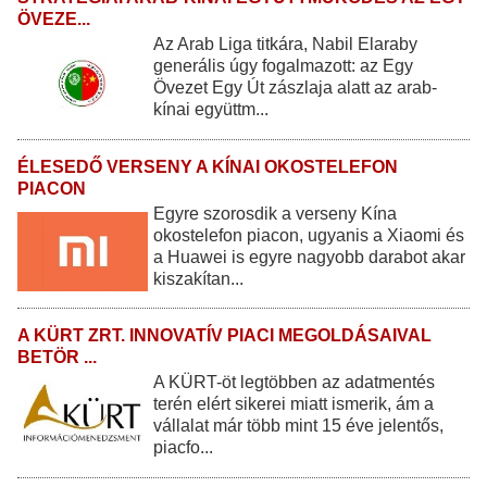
ÖVEZE...
Az Arab Liga titkára, Nabil Elaraby
generális úgy fogalmazott: az Egy
Övezet Egy Út zászlaja alatt az arab-
kínai együttm...
ÉLESEDŐ VERSENY A KÍNAI OKOSTELEFON
PIACON
Egyre szorosdik a verseny Kína
okostelefon piacon, ugyanis a Xiaomi és
a Huawei is egyre nagyobb darabot akar
kiszakítan...
A KÜRT ZRT. INNOVATÍV PIACI MEGOLDÁSAIVAL
BETÖR ...
A KÜRT-öt legtöbben az adatmentés
terén elért sikerei miatt ismerik, ám a
vállalat már több mint 15 éve jelentős,
piacfo...