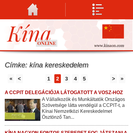
Címke: kína kereskedelem
«
<
1
2
3
4
5
>
»
A CCPIT DELEGÁCIÓJA LÁTOGATOTT A VOSZ-HOZ
A Vállalkozók és Munkáltatók Országos
Szövetsége látta vendégül a CCPIT-t, a
Kínai Nemzetközi Kereskedelmet
Ösztönző Tan...
KÍNA NAGYON FONTOS SZEREPET FOG JÁTSZANI A