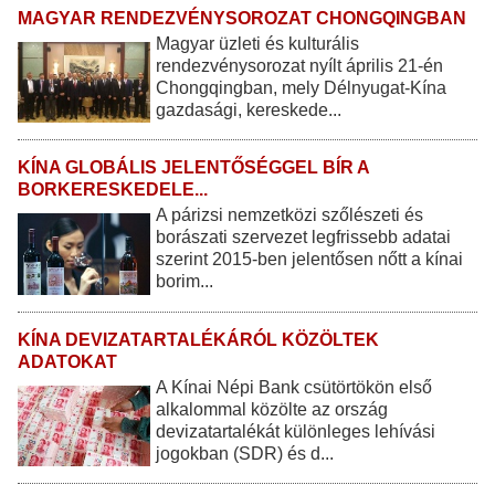
MAGYAR RENDEZVÉNYSOROZAT CHONGQINGBAN
Magyar üzleti és kulturális
rendezvénysorozat nyílt április 21-én
Chongqingban, mely Délnyugat-Kína
gazdasági, kereskede...
KÍNA GLOBÁLIS JELENTŐSÉGGEL BÍR A
BORKERESKEDELE...
A párizsi nemzetközi szőlészeti és
borászati szervezet legfrissebb adatai
szerint 2015-ben jelentősen nőtt a kínai
borim...
KÍNA DEVIZATARTALÉKÁRÓL KÖZÖLTEK
ADATOKAT
A Kínai Népi Bank csütörtökön első
alkalommal közölte az ország
devizatartalékát különleges lehívási
jogokban (SDR) és d...