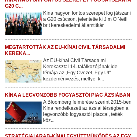
G20 C...
Kína nagyon fontos szerepet fog játszani
a G20 csúcson, jelentette ki Jim O'Neill
brit kereskedelmi államtitkár.
MEGTARTOTTÁK AZ EU-KÍNAI CIVIL TÁRSADALMI
KEREKA...
Az EU-kínai Civil Társadalmi
Kerekasztal 14. találkozójának idei
témája az „Egy Övezet, Egy Út"
kezdeményezés, mellyel k...
KÍNA A LEGVONZÓBB FOGYASZTÓI PIAC ÁZSIÁBAN
A Bloomberg felmérése szerint 2015-ben
Kína rendelkezett az ázsiai térségben a
legvonzóbb fogyasztói piaccal, tették
köz...
STRATÉGIAI ARAB-KÍNAI EGYÜTTMŰKÖDÉS AZ EGY