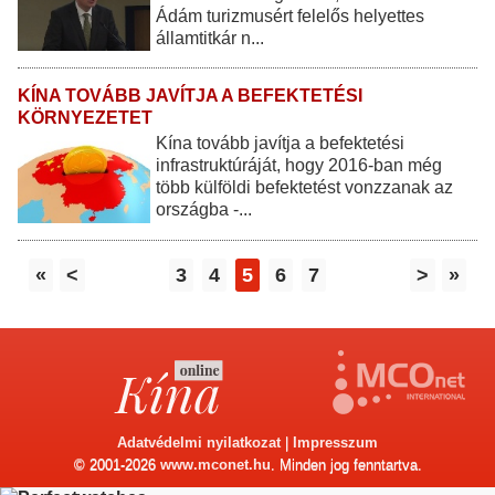
Ádám turizmusért felelős helyettes
államtitkár n...
KÍNA TOVÁBB JAVÍTJA A BEFEKTETÉSI
KÖRNYEZETET
Kína tovább javítja a befektetési
infrastruktúráját, hogy 2016-ban még
több külföldi befektetést vonzzanak az
országba -...
«
<
3
4
5
6
7
>
»
Adatvédelmi nyilatkozat
|
Impresszum
© 2001-2026
www.mconet.hu
. Minden jog fenntartva.