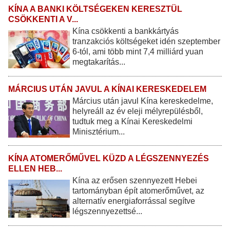
KÍNA A BANKI KÖLTSÉGEKEN KERESZTÜL
CSÖKKENTI A V...
Kína csökkenti a bankkártyás
tranzakciós költségeket idén szeptember
6-tól, ami több mint 7,4 milliárd yuan
megtakarítás...
MÁRCIUS UTÁN JAVUL A KÍNAI KERESKEDELEM
Március után javul Kína kereskedelme,
helyreáll az év eleji mélyrepülésből,
tudtuk meg a Kínai Kereskedelmi
Minisztérium...
KÍNA ATOMERŐMŰVEL KÜZD A LÉGSZENNYEZÉS
ELLEN HEB...
Kína az erősen szennyezett Hebei
tartományban épít atomerőművet, az
alternatív energiaforrással segítve
légszennyezettsé...