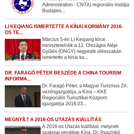
Administration - CNTA) regionális irodája
Budapes...
LI KEQIANG ISMERTETTE A KÍNAI KORMÁNY 2016-
OS TE...
Március 5-én Li Keqiang kínai
miniszterelnök a 12. Országos Népi
Gyűlés (ONGY) negyedik ülésszakán
ismertette a kínai ko...
DR. FARAGÓ PÉTER BESZÉDE A CHINA TOURISM
INFORMA...
Dr. Faragó Péter, a Magyar Turizmus Zrt.
vezérigazgatója, a Kína – KKE
Regionális Turisztikai Központ
igazgatója 2016.03...
MEGNYÍLT A 2016-OS UTAZÁS KIÁLLÍTÁS
A 2016-os Utazás kiállítást, melynek
szakmai vendége Kína, Dr. Ruszinkó