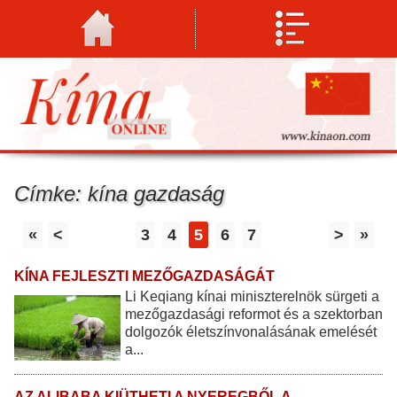
Címke: kína gazdaság
«
<
3
4
5
6
7
>
»
KÍNA FEJLESZTI MEZŐGAZDASÁGÁT
Li Keqiang kínai miniszterelnök sürgeti a
mezőgazdasági reformot és a szektorban
dolgozók életszínvonalásának emelését
a...
AZ ALIBABA KIÜTHETI A NYEREGBŐL A