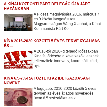
A KÍNAI KÖZPONTI PÁRT DELEGÁCIÓJA JÁRT
HAZÁNKBAN
A Fidesz meghívására 2016. március 7
és 9 között látogatást tett
Magyarországon Wang Xiaohui, a Kínai
Kommunista Párt Kö...
KÍNA 2016-2020 KÖZÖTTI 5 ÉVES TERVE IZGALMAS
ÉS ...
A 2016-tól 2020-ig terjedő időszakban
Kína fejlődésére a következők lesznek
jellemzőek: innovatív, koordinált, zöld,
nyi...
KÍNA 6,5-7%-RA TŰZTE KI AZ IDEI GAZDASÁGI
NÖVEKE...
A legújabb, 2016-2020 közötti 5 éves
tervben az éves átlagos növekedési
ütem 6,5 százalékra esik.