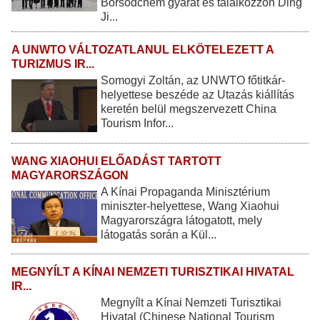
Borsodchem gyárat és találkozzon Ding
Ji...
A UNWTO VÁLTOZATLANUL ELKÖTELEZETT A
TURIZMUS IR...
Somogyi Zoltán, az UNWTO főtitkár-
helyettese beszéde az Utazás kiállítás
keretén belül megszervezett China
Tourism Infor...
WANG XIAOHUI ELŐADÁST TARTOTT
MAGYARORSZÁGON
A Kínai Propaganda Minisztérium
miniszter-helyettese, Wang Xiaohui
Magyarországra látogatott, mely
látogatás során a Kül...
MEGNYÍLT A KÍNAI NEMZETI TURISZTIKAI HIVATAL
IR...
Megnyílt a Kínai Nemzeti Turisztikai
Hivatal (Chinese National Tourism