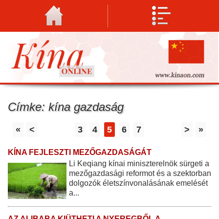
Címke: kína gazdaság
«
<
3
4
5
6
7
>
»
KÍNA FEJLESZTI MEZŐGAZDASÁGÁT
Li Keqiang kínai miniszterelnök sürgeti a
mezőgazdasági reformot és a szektorban
dolgozók életszínvonalásának emelését
a...
AZ ALIBABA KIÜTHETI A NYEREGBŐL A