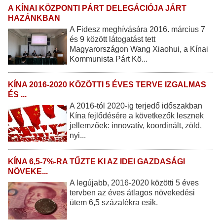
A KÍNAI KÖZPONTI PÁRT DELEGÁCIÓJA JÁRT
HAZÁNKBAN
A Fidesz meghívására 2016. március 7
és 9 között látogatást tett
Magyarországon Wang Xiaohui, a Kínai
Kommunista Párt Kö...
KÍNA 2016-2020 KÖZÖTTI 5 ÉVES TERVE IZGALMAS
ÉS ...
A 2016-tól 2020-ig terjedő időszakban
Kína fejlődésére a következők lesznek
jellemzőek: innovatív, koordinált, zöld,
nyi...
KÍNA 6,5-7%-RA TŰZTE KI AZ IDEI GAZDASÁGI
NÖVEKE...
A legújabb, 2016-2020 közötti 5 éves
tervben az éves átlagos növekedési
ütem 6,5 százalékra esik.