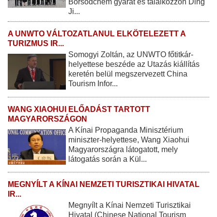
Borsodchem gyárat és találkozzon Ding
Ji...
A UNWTO VÁLTOZATLANUL ELKÖTELEZETT A
TURIZMUS IR...
Somogyi Zoltán, az UNWTO főtitkár-
helyettese beszéde az Utazás kiállítás
keretén belül megszervezett China
Tourism Infor...
WANG XIAOHUI ELŐADÁST TARTOTT
MAGYARORSZÁGON
A Kínai Propaganda Minisztérium
miniszter-helyettese, Wang Xiaohui
Magyarországra látogatott, mely
látogatás során a Kül...
MEGNYÍLT A KÍNAI NEMZETI TURISZTIKAI HIVATAL
IR...
Megnyílt a Kínai Nemzeti Turisztikai
Hivatal (Chinese National Tourism