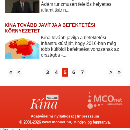
Ádám turizmusért felelős helyettes
államtitkár n...
KÍNA TOVÁBB JAVÍTJA A BEFEKTETÉSI
KÖRNYEZETET
Kína tovább javítja a befektetési
infrastruktúráját, hogy 2016-ban még
több külföldi befektetést vonzzanak az
országba -...
«
<
3
4
5
6
7
>
»
Adatvédelmi nyilatkozat
|
Impresszum
© 2001-2026
www.mconet.hu
. Minden jog fenntartva.