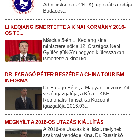
Administration - CNTA) regionális irodája
Budapes...
LI KEQIANG ISMERTETTE A KÍNAI KORMÁNY 2016-
OS TE...
Március 5-én Li Keqiang kínai
miniszterelnök a 12. Országos Népi
Gyűlés (ONGY) negyedik ülésszakán
ismertette a kínai ko...
DR. FARAGÓ PÉTER BESZÉDE A CHINA TOURISM
INFORMA...
Dr. Faragó Péter, a Magyar Turizmus Zrt.
vezérigazgatója, a Kína – KKE
Regionális Turisztikai Központ
igazgatója 2016.03...
MEGNYÍLT A 2016-OS UTAZÁS KIÁLLÍTÁS
A 2016-os Utazás kiállítást, melynek
szakmai vendége Kína, Dr. Ruszinkó