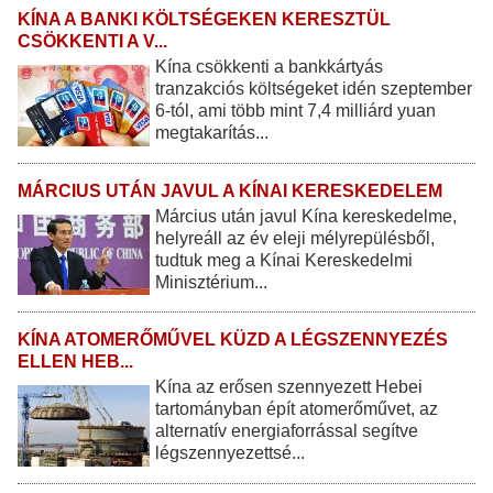
KÍNA A BANKI KÖLTSÉGEKEN KERESZTÜL
CSÖKKENTI A V...
Kína csökkenti a bankkártyás
tranzakciós költségeket idén szeptember
6-tól, ami több mint 7,4 milliárd yuan
megtakarítás...
MÁRCIUS UTÁN JAVUL A KÍNAI KERESKEDELEM
Március után javul Kína kereskedelme,
helyreáll az év eleji mélyrepülésből,
tudtuk meg a Kínai Kereskedelmi
Minisztérium...
KÍNA ATOMERŐMŰVEL KÜZD A LÉGSZENNYEZÉS
ELLEN HEB...
Kína az erősen szennyezett Hebei
tartományban épít atomerőművet, az
alternatív energiaforrással segítve
légszennyezettsé...