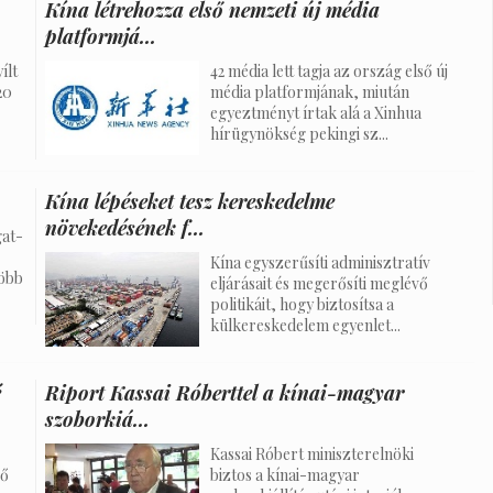
Kína létrehozza első nemzeti új média
platformjá...
ílt
42 média lett tagja az ország első új
20
média platformjának, miután
egyeztményt írtak alá a Xinhua
hírügynökség pekingi sz...
Kína lépéseket tesz kereskedelme
növekedésének f...
gat-
Kína egyszerűsíti adminisztratív
több
eljárásait és megerősíti meglévő
politikáit, hogy biztosítsa a
külkereskedelem egyenlet...
é
Riport Kassai Róberttel a kínai-magyar
szoborkiá...
Kassai Róbert miniszterelnöki
ső
biztos a kínai-magyar