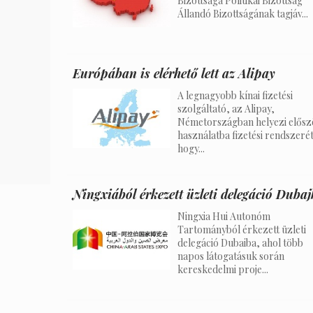
Bizottsága Politikai Bizottság
Állandó Bizottságának tagjáv...
Európában is elérhető lett az Alipay
A legnagyobb kínai fizetési
szolgáltató, az Alipay,
Németországban helyezi elősz
használatba fizetési rendszerét
hogy...
Ningxiából érkezett üzleti delegáció Duba
Ningxia Hui Autonóm
Tartományból érkezett üzleti
delegáció Dubaiba, ahol több
napos látogatásuk során
kereskedelmi proje...