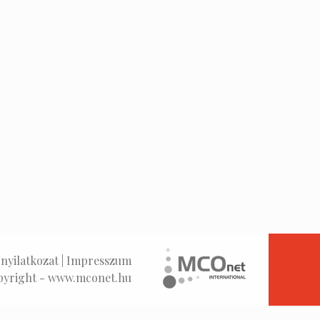
nyilatkozat
|
Impresszum
pyright -
www.mconet.hu