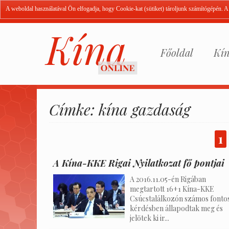
A weboldal használatával Ön elfogadja, hogy Cookie-kat (sütiket) tároljunk számítógépén. 
Főoldal
Kín
Címke: kína gazdaság
1
A Kína-KKE Rigai Nyilatkozat fő pontjai
A 2016.11.05-én Rigában
megtartott 16+1 Kína-KKE
Csúcstalálkozón számos fonto
kérdésben állapodtak meg és
jelötek ki ir...