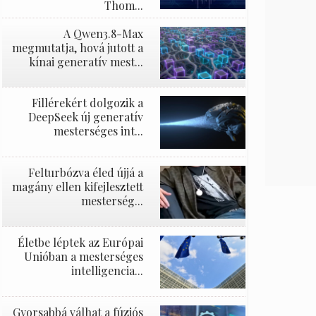
Thom...
A Qwen3.8-Max
megmutatja, hová jutott a
kínai generatív mest...
Fillérekért dolgozik a
DeepSeek új generatív
mesterséges int...
Felturbózva éled újjá a
magány ellen kifejlesztett
mesterség...
Életbe léptek az Európai
Unióban a mesterséges
intelligencia...
Gyorsabbá válhat a fúziós