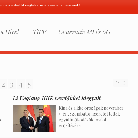
A sütik a weboldal megfelelő működéséhez szükségesek!
a Hírek
TIPP
Generatív MI és 6G
2
3
4
5
>
»
Li Keqiang KKE vezetőkkel tárgyalt
Kína és a kke országok november
5-én, szombaton ígéretet tettek
s
együttműködésük további
erősítésére.