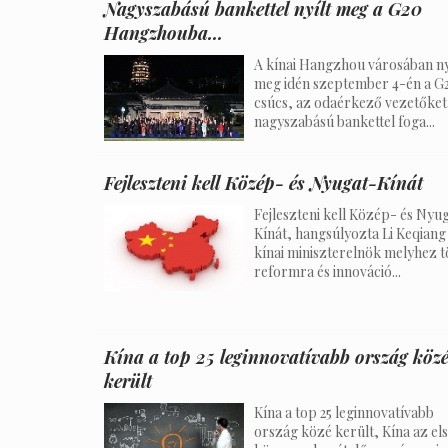
Nagyszabású bankettel nyílt meg a G20
Hangzhouba...
A kínai Hangzhou városában ny
meg idén szeptember 4-én a G
csúcs, az odaérkező vezetőket
nagyszabású bankettel foga...
Fejleszteni kell Közép- és Nyugat-Kínát
Fejleszteni kell Közép- és Nyu
Kínát, hangsúlyozta Li Keqiang
kínai miniszterelnök melyhez 
reformra és innováció...
Kína a top 25 leginnovatívabb ország köz
került
Kína a top 25 leginnovatívabb
ország közé került, Kína az el