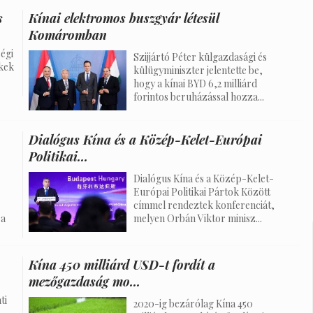
s
Kínai elektromos buszgyár létesül
Komáromban
égi
Szijjártó Péter külgazdasági és
kek
külügyminiszter jelentette be,
hogy a kínai BYD 6,2 milliárd
forintos beruházással hozza...
Dialógus Kína és a Közép-Kelet-Európai
Politikai...
Dialógus Kína és a Közép-Kelet-
Európai Politikai Pártok Között
címmel rendeztek konferenciát,
 a
melyen Orbán Viktor minisz...
Kína 450 milliárd USD-t fordít a
mezőgazdaság mo...
ti
2020-ig bezárólag Kína 450