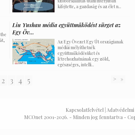
szoborkiállítás utáni interjúban
kifejtette, a gazdaság és az élet n...
Liu Yushan média együttműködést sürget az
Egy Öv...
etbe
át,
Az Egy Övezet Egy Út országianak
médiái mélyíthetnék
együttműködésüket és
létrehozhatnának egy zöld,
egészséges, intelli...
2
3
4
5
>
»
Kapcsolatfelvétel
|
Adatvédelmi 
MCOnet 2001-2026. - Minden jog fenntartva - Co