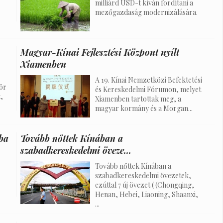
milliárd USD-t kíván fordítani a
mezőgazdaság modernizálására.
Magyar-Kínai Fejlesztési Központ nyílt
Xiamenben
A 19. Kínai Nemzetközi Befektetési
ör
és Kereskedelmi Fórumon, melyet
,
Xiamenben tartottak meg, a
magyar kormány és a Morgan...
jba
Tovább nőttek Kínában a
szabadkereskedelmi öveze...
Tovább nőttek Kínában a
szabadkereskedelmi övezetek,
ezúttal 7 új övezet ( (Chongqing,
Henan, Hebei, Liaoning, Shaanxi,
...