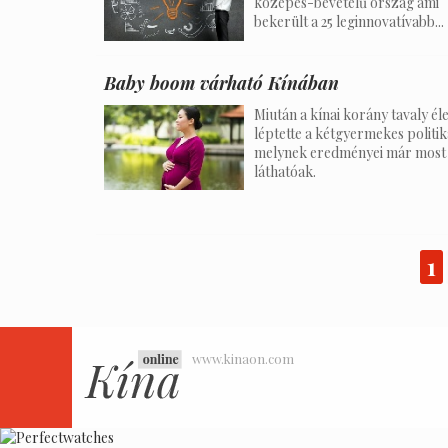
közepes-bevételű ország ami
bekerült a 25 leginnovatívabb...
Baby boom várható Kínában
Miután a kínai korány tavaly él
léptette a kétgyermekes politik
melynek eredményei már most
láthatóak.
1
www.kinaon.com