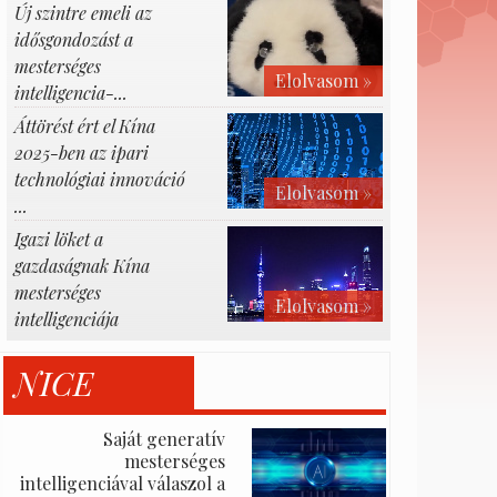
Új szintre emeli az
idősgondozást a
mesterséges
Elolvasom »
intelligencia-...
Áttörést ért el Kína
2025-ben az ipari
technológiai innováció
Elolvasom »
...
Igazi löket a
gazdaságnak Kína
mesterséges
Elolvasom »
intelligenciája
NICE
Saját generatív
mesterséges
intelligenciával válaszol a