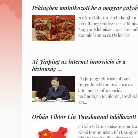
Pekingben mutatkozott be a magyar gulyá
2016. október 9-én Pekingben
került megrendezésre a "Minős
Magyar Élelmiszeripari Termé
Szemináriuma és Üzleti Tal...
Xi Jinping az internet innováció és a
biztonság ...
Xi Jinping felhívást intézett
függetlenebb innovációra az
internet és információs
technológia területén, továbbá
kib...
Orbán Viktor Liu Yunshannal találkozott
Orbán Viktor miniszterelnök a
Kínai Kommunista Párt Közpon