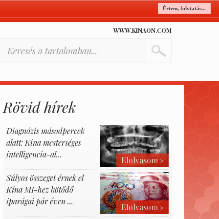
Értem, folytatás...
WWW.KINAON.COM
Rövid hírek
Diagnózis másodpercek
alatt: Kína mesterséges
intelligencia-al...
Elolvasom »
Súlyos összeget érnek el
Kína MI-hez kötődő
iparágai pár éven ...
Elolvasom »