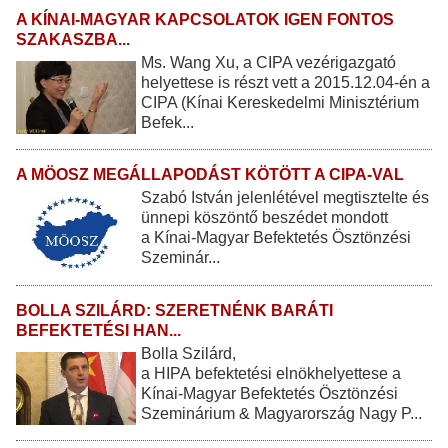
A KÍNAI-MAGYAR KAPCSOLATOK IGEN FONTOS
SZAKASZBA...
Ms. Wang Xu, a CIPA vezérigazgató
helyettese is részt vett a 2015.12.04-én a
CIPA (Kínai Kereskedelmi Minisztérium
Befek...
A MÖOSZ MEGÁLLAPODÁST KÖTÖTT A CIPA-VAL
Szabó István jelenlétével megtisztelte és
ünnepi köszöntő beszédet mondott
a Kínai-Magyar Befektetés Ösztönzési
Szeminár...
BOLLA SZILÁRD: SZERETNÉNK BARÁTI
BEFEKTETÉSI HAN...
Bolla Szilárd,
a HIPA befektetési elnökhelyettese a
Kínai-Magyar Befektetés Ösztönzési
Szeminárium & Magyarország Nagy P...