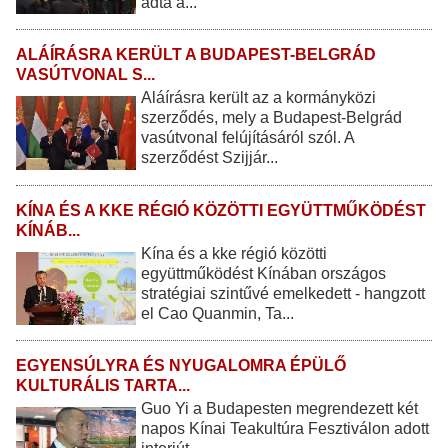
adta á...
ALÁÍRÁSRA KERÜLT A BUDAPEST-BELGRÁD
VASÚTVONAL S...
Aláírásra került az a kormányközi
szerződés, mely a Budapest-Belgrád
vasútvonal felújításáról szól. A
szerződést Szijjár...
KÍNA ÉS A KKE RÉGIÓ KÖZÖTTI EGYÜTTMŰKÖDÉST
KÍNÁB...
Kína és a kke régió közötti
együttműködést Kínában országos
stratégiai szintűvé emelkedett - hangzott
el Cao Quanmin, Ta...
EGYENSÚLYRA ÉS NYUGALOMRA ÉPÜLŐ
KULTURÁLIS TARTA...
Guo Yi a Budapesten megrendezett két
napos Kínai Teakultúra Fesztiválon adott