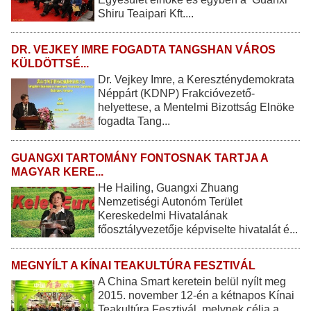
Shiru Teaipari Kft....
DR. VEJKEY IMRE FOGADTA TANGSHAN VÁROS
KÜLDÖTTSÉ...
Dr. Vejkey Imre, a Kereszténydemokrata
Néppárt (KDNP) Frakcióvezető-
helyettese, a Mentelmi Bizottság Elnöke
fogadta Tang...
GUANGXI TARTOMÁNY FONTOSNAK TARTJA A
MAGYAR KERE...
He Hailing, Guangxi Zhuang
Nemzetiségi Autonóm Terület
Kereskedelmi Hivatalának
főosztályvezetője képviselte hivatalát é...
MEGNYÍLT A KÍNAI TEAKULTÚRA FESZTIVÁL
A China Smart keretein belül nyílt meg
2015. november 12-én a kétnapos Kínai
Teakultúra Fesztivál, melynek célja a