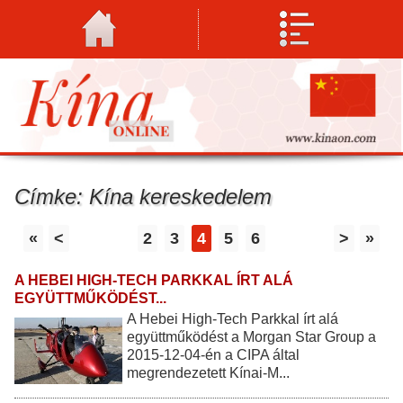
Címke: Kína kereskedelem
«
<
2
3
4
5
6
>
»
A HEBEI HIGH-TECH PARKKAL ÍRT ALÁ
EGYÜTTMŰKÖDÉST...
A Hebei High-Tech Parkkal írt alá
együttműködést a Morgan Star Group a
2015-12-04-én a CIPA által
megrendezetett Kínai-M...