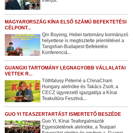
interjút.
MAGYARORSZÁG KÍNA ELSŐ SZÁMÚ BEFEKTETÉSI
CÉLPONT...
Qin Boyong, Hebei tartomány kormányzó
helyettese is megtisztelte jelenlétével a
Tangshan-Budapest Befeketési
Konferenciá...
GUANGXI TARTOMÁNY LEGNAGYOBB VÁLLALATAI
VETTEK R...
Tóthfalusy Péterné a ChinaCham
Hungary alelnöke és Takács Zsolt, a
CECZ ügyvezető igazgatója a Kínai
Teakultúra Fesztivá...
GUO YI TEASZERTARTÁST ISMERTETŐ BESZÉDE
Guo Yi, Kínai Teaforgalmazók
Egyesületének alelnöke, a Teaipari
Egyesület elnöke és egyben a Guanxi