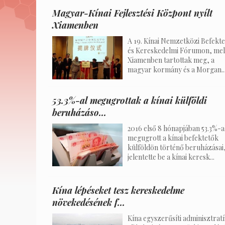
Magyar-Kínai Fejlesztési Központ nyílt
Xiamenben
A 19. Kínai Nemzetközi Befekte
és Kereskedelmi Fórumon, mel
Xiamenben tartottak meg, a
magyar kormány és a Morgan..
53.3%-al megugrottak a kínai külföldi
beruházáso...
2016 első 8 hónapjában 53.3%-a
megugrott a kínai befektetők
külföldön történő beruházásai
jelentette be a kínai keresk...
Kína lépéseket tesz kereskedelme
növekedésének f...
Kína egyszerűsíti adminisztratí