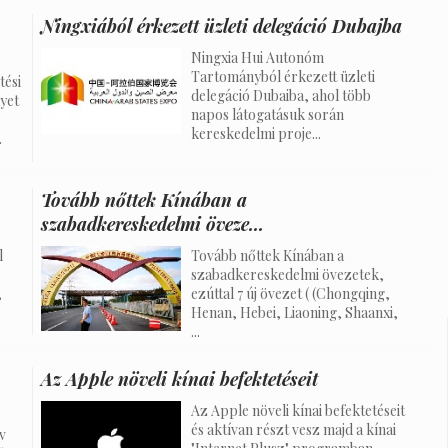
Ningxiából érkezett üzleti delegáció Dubajba
Ningxia Hui Autonóm
Tartományból érkezett üzleti
tési
delegáció Dubaiba, ahol több
yet
napos látogatásuk során
kereskedelmi proje...
.
Tovább nőttek Kínában a
szabadkereskedelmi öveze...
l
Tovább nőttek Kínában a
szabadkereskedelmi övezetek,
,
ezúttal 7 új övezet ( (Chongqing,
Henan, Hebei, Liaoning, Shaanxi,
...
Az Apple növeli kínai befektetéseit
Az Apple növeli kínai befektetéseit
és aktívan részt vesz majd a kínai
v