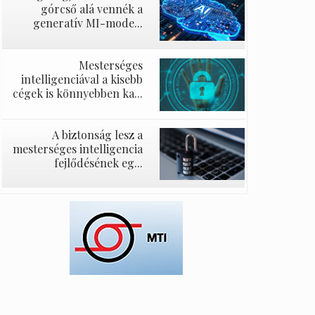
górcső alá vennék a
generatív MI-mode...
Mesterséges
intelligenciával a kisebb
cégek is könnyebben ka...
A biztonság lesz a
mesterséges intelligencia
fejlődésének eg...