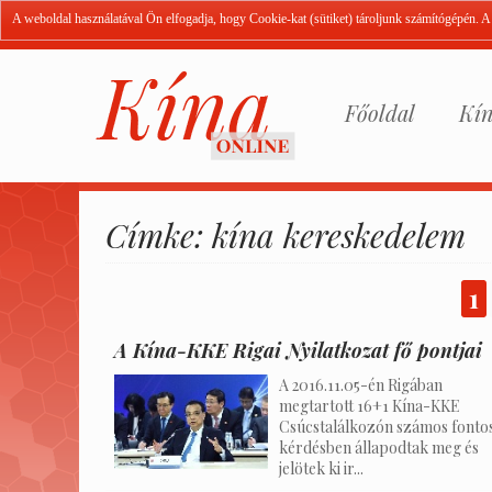
A weboldal használatával Ön elfogadja, hogy Cookie-kat (sütiket) tároljunk számítógépén. 
Főoldal
Kín
Címke: kína kereskedelem
1
A Kína-KKE Rigai Nyilatkozat fő pontjai
A 2016.11.05-én Rigában
megtartott 16+1 Kína-KKE
Csúcstalálkozón számos fonto
kérdésben állapodtak meg és
jelötek ki ir...