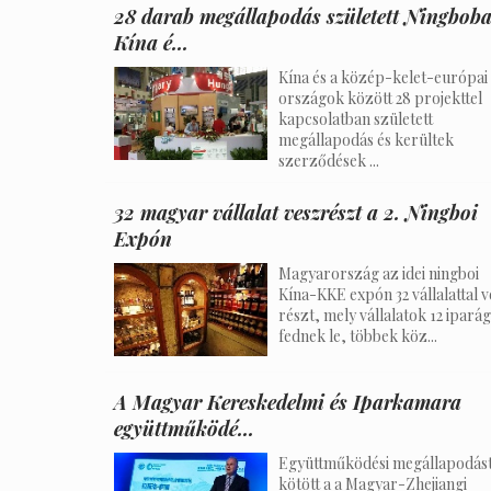
28 darab megállapodás született Ningbob
Kína é...
Kína és a közép-kelet-európai
országok között 28 projekttel
kapcsolatban született
megállapodás és kerültek
szerződések ...
32 magyar vállalat veszrészt a 2. Ningboi
Expón
Magyarország az idei ningboi
Kína-KKE expón 32 vállalattal v
részt, mely vállalatok 12 iparág
fednek le, többek köz...
A Magyar Kereskedelmi és Iparkamara
együttműködé...
Együttműködési megállapodás
kötött a a Magyar-Zhejiangi