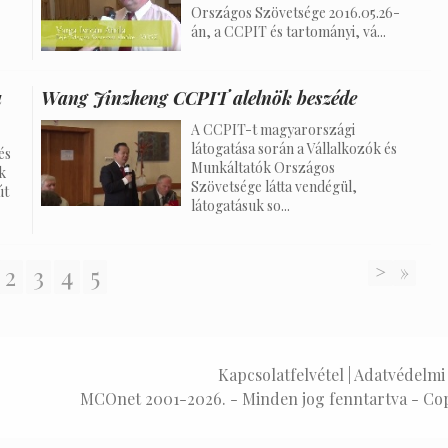
Országos Szövetsége 2016.05.26-
án, a CCPIT és tartományi, vá...
a
Wang Jinzheng CCPIT alelnök beszéde
A CCPIT-t magyarországi
látogatása során a Vállalkozók és
és
Munkáltatók Országos
k
Szövetsége látta vendégül,
út
látogatásuk so...
2
3
4
5
>
»
Kapcsolatfelvétel
|
Adatvédelmi 
MCOnet 2001-2026. - Minden jog fenntartva - Co