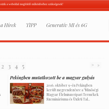
A sütik a weboldal megfelelő működéséhez szükségesek!
a Hírek
TIPP
Generatív MI és 6G
2
3
4
5
>
»
Pekingben mutatkozott be a magyar gulyás
2016. október 9-én Pekingben
került megrendezésre a "Minőségi
s
Magyar Élelmiszeripari Termékek
Szemináriuma és Üzleti Tal...