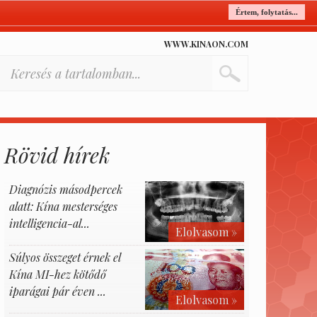
Értem, folytatás...
WWW.KINAON.COM
Rövid hírek
Diagnózis másodpercek
alatt: Kína mesterséges
intelligencia-al...
Elolvasom »
Súlyos összeget érnek el
Kína MI-hez kötődő
iparágai pár éven ...
Elolvasom »