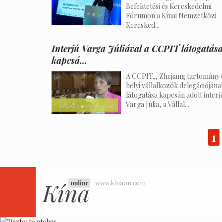
Befektetési és Kereskedelmi
Fórumon a Kínai Nemzetközi
Keresked...
Interjú Varga Júliával a CCPIT látogatás
kapcsá...
A CCPIT,, Zhejiang tartomány 
helyi vállalkozók delegációjána
látogatása kapcsán adott interj
Varga Júlia, a Vállal...
1
www.kinaon.com