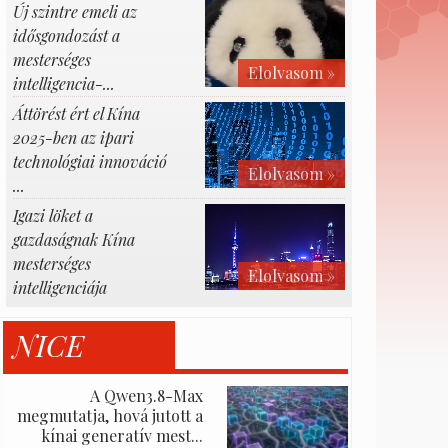
Új szintre emeli az
idősgondozást a
mesterséges
Elolvasom »
intelligencia-...
Áttörést ért el Kína
2025-ben az ipari
technológiai innováció
Elolvasom »
...
Igazi löket a
gazdaságnak Kína
mesterséges
Elolvasom »
intelligenciája
NICE
A Qwen3.8-Max
megmutatja, hová jutott a
kínai generatív mest...