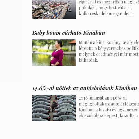
eljárásait és megerősíti meglév
politikáit, hogy biztosítsa a
külkereskedelem egyenlet...
Baby boom várható Kínában
Miután a kínai korány tavaly él
léptette a kétgyermekes politik
melynek eredményei már most
láthatóak.
14.6%-al nőttek az autóeladások Kínában
2016 júniusában 14.6%-al
megugrottak az autó értékesít
Kínában a tavalyi év ugyanezen
időszakához képest, közölte a .