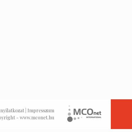
nyilatkozat
|
Impresszum
pyright -
www.mconet.hu