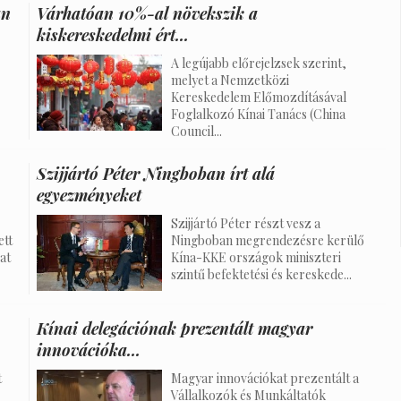
an
Várhatóan 10%-al növekszik a
kiskereskedelmi ért...
A legújabb előrejelzsek szerint,
melyet a Nemzetközi
Kereskedelem Előmozdításával
Foglalkozó Kínai Tanács (China
Council...
Szijjártó Péter Ningboban írt alá
egyezményeket
Szijjártó Péter részt vesz a
ett
Ningboban megrendezésre kerülő
at
Kína-KKE országok miniszteri
szintű befektetési és kereskede...
Kínai delegációnak prezentált magyar
innovációka...
t
Magyar innovációkat prezentált a
Vállalkozók és Munkáltatók