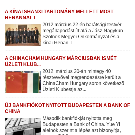
A KÍNAI SHANXI TARTOMÁNY MELLETT MOST
HENANNAL I...
2012.március 22-én barátsági testvér
megállapodást írt alá a Jász-Nagykun-
Szolnok Megyei Önkormányzat és a
kínai Henan T...
A CHINACHAM HUNGARY MÁRCIUSBAN ISMÉT
ÜZLETI KLUB...
2012. március 20-án mintegy 40
résztvevővel megrendezésre került a
ChinaCham Hungary soron következő
Üzleti Klubestje az...
ÚJ BANKFIÓKOT NYITOTT BUDAPESTEN A BANK OF
CHINA
Második bankfiókját nyitotta meg
Budapesten a Bank of China. Yue Yi
alelnök szerint a lépés azt bizonyítja,