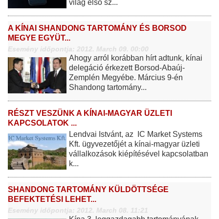
világ első sz...
A KÍNAI SHANDONG TARTOMÁNY ÉS BORSOD
MEGYE EGYÜT...
Esemény időpontja: 2012. March 09. 00:00
Ahogy arról korábban hírt adtunk, kínai
delegáció érkezett Borsod-Abaúj-
Zemplén Megyébe. Március 9-én
Shandong tartomány...
RÉSZT VESZÜNK A KÍNAI-MAGYAR ÜZLETI
KAPCSOLATOK ...
Lendvai Istvánt, az IC Market Systems
Kft. ügyvezetőjét a kínai-magyar üzleti
vállalkozások kiépítésével kapcsolatban
k...
SHANDONG TARTOMÁNY KÜLDÖTTSÉGE
BEFEKTETÉSI LEHET...
Esemény időpontja: 2012. March 08. 11:21