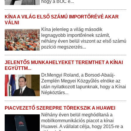
hogy a BOC e...
KÍNA A VILÁG ELSŐ SZÁMÚ IMPORTŐRÉVÉ AKAR
VÁLNI
Kína jelenleg a világ második
legnagyobb importőrének számít,
néhány éven belül viszont az első számú
pozíció megszerzés...
JELENTŐS MUNKAHELYEKET TEREMTHET A KÍNAI
EGYÜTTM...
Dr.Mengyi Roland, a Borsod-Abaúj-
Zemplén Megyei Közgyűlés elnöke az
után nyilatkozott lapunknak, hogy a Kínai
Népköztárs...
PIACVEZETŐ SZEREPRE TÖREKSZIK A HUAWEI
Néhány éven belül meghódítaná a
mobilkommunikációs piacot a kínai
Huawei. A vállalat célja, hogy 2015-re a