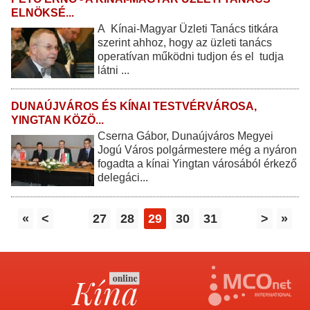
ELNÖKSÉ...
A Kínai-Magyar Üzleti Tanács titkára
szerint ahhoz, hogy az üzleti tanács
operatívan működni tudjon és el tudja
látni ...
DUNAÚJVÁROS ÉS KÍNAI TESTVÉRVÁROSA,
YINGTAN KÖZÖ...
Cserna Gábor, Dunaújváros Megyei
Jogú Város polgármestere még a nyáron
fogadta a kínai Yingtan városából érkező
delegáci...
«
<
27
28
29
30
31
>
»