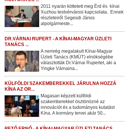
2011 nyarán köttetett meg Érd és kínai
Xuzhou testvérvárosi kapcsolata. Ennek
részleteiről Segesdi János
alpolgármeste...
DR.VÁRNAI RUPERT - A KÍNAI-MAGYAR ÜZLETI
TANÁCS ...
A nemrég megalakult Kínai-Magyar
Üzleti Tanács (KMÜT) elnökségébe
választották Dr.Várnai Rupertet, aki a
Yingke Várnaina...
KÜLFÖLDI SZAKEMBEREKKEL JÁRULNA HOZZÁ
KÍNA AZ OR...
Magasan képzett külföldi
szakemberekkel ösztönözné az
innovációt és a tudományos kutatást
Kína. A kormány tervei akár 50...
PETŐ ERNŐ - A KÍNAI-MAGYAR ÜZLETI TANÁCS