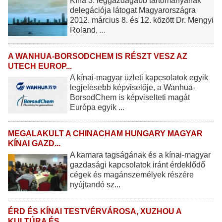
Kína 3. leggazdagabb tartományának
delegációja látogat Magyarországra
2012. március 8. és 12. között Dr. Mengyi
Roland, ...
A WANHUA-BORSODCHEM IS RÉSZT VESZ AZ
UTECH EUROP...
A kínai-magyar üzleti kapcsolatok egyik
legjelesebb képviselője, a Wanhua-
BorsodChem is képviselteti magát
Európa egyik ...
MEGALAKULT A CHINACHAM HUNGARY MAGYAR
KÍNAI GAZD...
A kamara tagságának és a kínai-magyar
gazdasági kapcsolatok iránt érdeklődő
cégek és magánszemélyek részére
nyújtandó sz...
ÉRD ÉS KÍNAI TESTVÉRVÁROSA, XUZHOU A
KULTÚRA ÉS ...