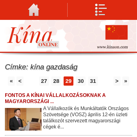
Címke: kína gazdaság
«
<
27
28
29
30
31
>
»
FONTOS A KÍNAI VÁLLALKOZÁSOKNAK A
MAGYARORSZÁGI ...
A Vállalkozók és Munkáltatók Országos
Szövetsége (VOSZ) április 12-én üzleti
találkozót szervezett magyarországi
cégek é...