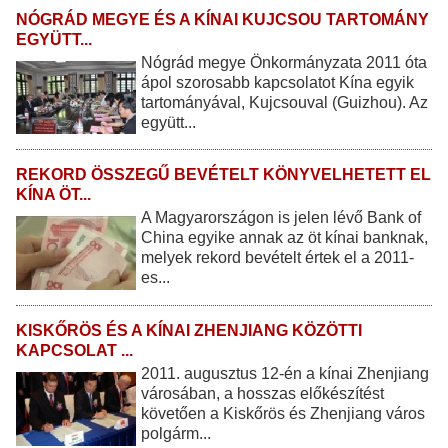
NÓGRÁD MEGYE ÉS A KÍNAI KUJCSOU TARTOMÁNY
EGYÜTT...
Nógrád megye Önkormányzata 2011 óta
ápol szorosabb kapcsolatot Kína egyik
tartományával, Kujcsouval (Guizhou). Az
együtt...
REKORD ÖSSZEGŰ BEVÉTELT KÖNYVELHETETT EL
KÍNA ÖT...
A Magyarországon is jelen lévő Bank of
China egyike annak az öt kínai banknak,
melyek rekord bevételt értek el a 2011-
es...
KISKŐRÖS ÉS A KÍNAI ZHENJIANG KÖZÖTTI
KAPCSOLAT ...
2011. augusztus 12-én a kínai Zhenjiang
városában, a hosszas előkészítést
követően a Kiskőrös és Zhenjiang város
polgárm...