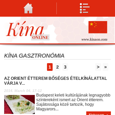
KÍNA GASZTRONÓMIA
1
2
3
>
»
AZ ORIENT ÉTTEREM BŐSÉGES ÉTELKÍNÁLATTAL
VÁRJA V...
2014. March 04. 17:12
Budapest keleti kultúrájának legnagyobb
színtereként ismert az Orient étterem.
Sajátossága közé tartozik, hogy
Magyarors...