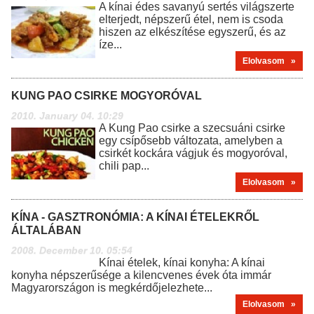
A kínai édes savanyú sertés világszerte
elterjedt, népszerű étel, nem is csoda
hiszen az elkészítése egyszerű, és az
íze...
Elolvasom »
KUNG PAO CSIRKE MOGYORÓVAL
2010. January 04. 10:29
A Kung Pao csirke a szecsuáni csirke
egy csípősebb változata, amelyben a
csirkét kockára vágjuk és mogyoróval,
chili pap...
Elolvasom »
KÍNA - GASZTRONÓMIA: A KÍNAI ÉTELEKRŐL
ÁLTALÁBAN
2008. December 10. 05:54
Kínai ételek, kínai konyha: A kínai
konyha népszerűsége a kilencvenes évek óta immár
Magyarországon is megkérdőjelezhete...
Elolvasom »