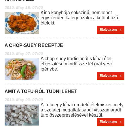
2010. May 16. 07:00
Kína konyhája sokszínű, nem lehet
egyszerűen kategorizálni a különböző
ételekt.
Elolvasom »
A CHOP-SUEY RECEPTJE
2010. May 07. 07:00
A chop-suey tradícionális kínai étel,
elkészítése mindössze fél órát vesz
igénybe.
Elolvasom »
AMIT A TOFU-RÓL TUDNI LEHET
2010. May 03. 07:00
A Tofu egy kínai eredetű élelmiszer, mely
a szójatej megaltatásából visszamaradt
túró összepréselésével készül.
Elolvasom »