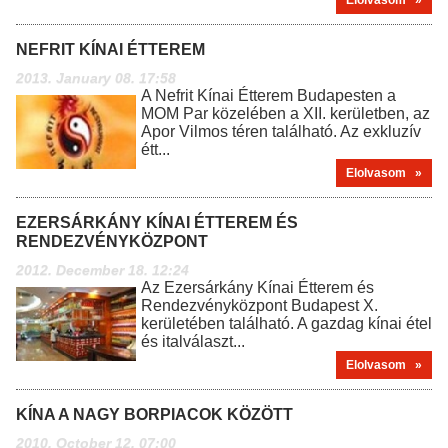
Elolvasom »
NEFRIT KÍNAI ÉTTEREM
2013. January 08. 17:58
A Nefrit Kínai Étterem Budapesten a
MOM Par közelében a XII. kerületben, az
Apor Vilmos téren található. Az exkluzív
étt...
Elolvasom »
EZERSÁRKÁNY KÍNAI ÉTTEREM ÉS
RENDEZVÉNYKÖZPONT
2012. December 18. 12:24
Az Ezersárkány Kínai Étterem és
Rendezvényközpont Budapest X.
kerületében található. A gazdag kínai étel
és italválaszt...
Elolvasom »
KÍNA A NAGY BORPIACOK KÖZÖTT
2010. October 12. 07:00