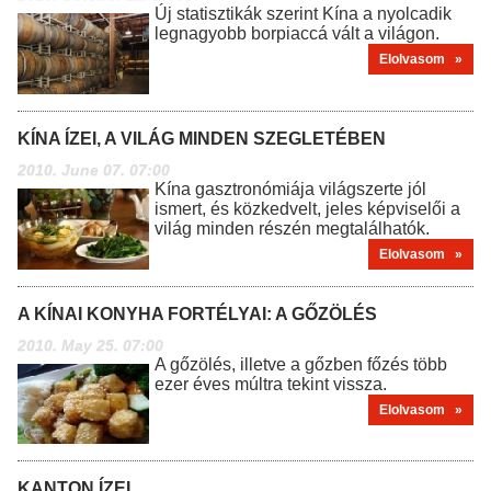
Új statisztikák szerint Kína a nyolcadik
legnagyobb borpiaccá vált a világon.
Elolvasom »
KÍNA ÍZEI, A VILÁG MINDEN SZEGLETÉBEN
2010. June 07. 07:00
Kína gasztronómiája világszerte jól
ismert, és közkedvelt, jeles képviselői a
világ minden részén megtalálhatók.
Elolvasom »
A KÍNAI KONYHA FORTÉLYAI: A GŐZÖLÉS
2010. May 25. 07:00
A gőzölés, illetve a gőzben főzés több
ezer éves múltra tekint vissza.
Elolvasom »
KANTON ÍZEI