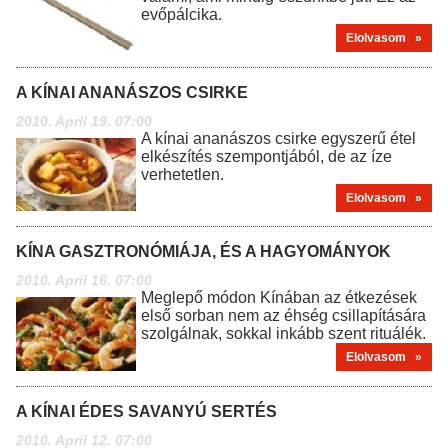
evőpálcika.
Elolvasom »
A KÍNAI ANANÁSZOS CSIRKE
2010. April 19. 07:00
A kínai ananászos csirke egyszerű étel
elkészítés szempontjából, de az íze
verhetetlen.
Elolvasom »
KÍNA GASZTRONÓMIÁJA, ÉS A HAGYOMÁNYOK
2010. April 16. 07:00
Meglepő módon Kínában az étkezések
első sorban nem az éhség csillapítására
szolgálnak, sokkal inkább szent rituálék.
Elolvasom »
A KÍNAI ÉDES SAVANYÚ SERTÉS
2010. April 12. 07:00