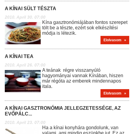
A KÍNAI SÜLT TÉSZTA
2010. April 30. 07:00
Kína gasztronómiájában fontos szerepet
tölt be a tészte, ezért sok elkészítési
módja is létezik.
Elolvasom »
A KÍNAI TEA
2010. April 26. 07:00
A teának régre visszanyúló
hagyományai vannak Kínában, hiszen
már régóta az emberek mindennapos
itala.
Elolvasom »
A KÍNAI GASZTRONÓMIA JELLEGZETESSÉGE, AZ
EVŐPÁLC...
2010. April 23. 07:00
Ha a kínai konyhára gondolunk, van
valami, ami mindig eszünkbe jut. Ez az