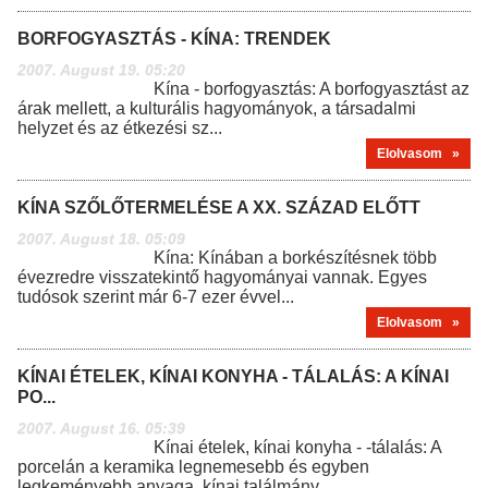
BORFOGYASZTÁS - KÍNA: TRENDEK
2007. August 19. 05:20
Kína - borfogyasztás: A borfogyasztást az
árak mellett, a kulturális hagyományok, a társadalmi
helyzet és az étkezési sz...
Elolvasom »
KÍNA SZŐLŐTERMELÉSE A XX. SZÁZAD ELŐTT
2007. August 18. 05:09
Kína: Kínában a borkészítésnek több
évezredre visszatekintő hagyományai vannak. Egyes
tudósok szerint már 6-7 ezer évvel...
Elolvasom »
KÍNAI ÉTELEK, KÍNAI KONYHA - TÁLALÁS: A KÍNAI
PO...
2007. August 16. 05:39
Kínai ételek, kínai konyha - -tálalás: A
porcelán a keramika legnemesebb és egyben
legkeményebb anyaga, kínai találmány,...