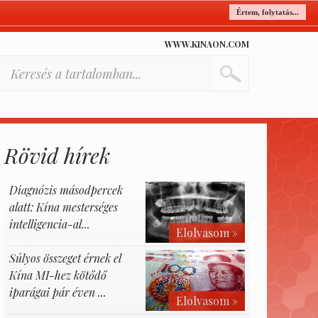
Értem, folytatás...
WWW.KINAON.COM
Rövid hírek
Diagnózis másodpercek
alatt: Kína mesterséges
intelligencia-al...
Elolvasom »
Súlyos összeget érnek el
Kína MI-hez kötődő
iparágai pár éven ...
Elolvasom »