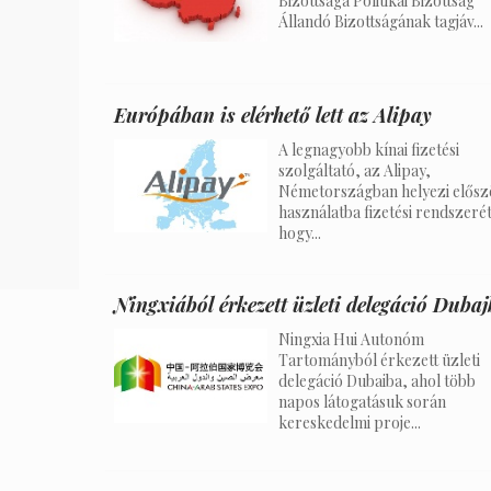
Bizottsága Politikai Bizottság
Állandó Bizottságának tagjáv...
Európában is elérhető lett az Alipay
A legnagyobb kínai fizetési
szolgáltató, az Alipay,
Németországban helyezi elősz
használatba fizetési rendszerét
hogy...
Ningxiából érkezett üzleti delegáció Duba
Ningxia Hui Autonóm
Tartományból érkezett üzleti
delegáció Dubaiba, ahol több
napos látogatásuk során
kereskedelmi proje...