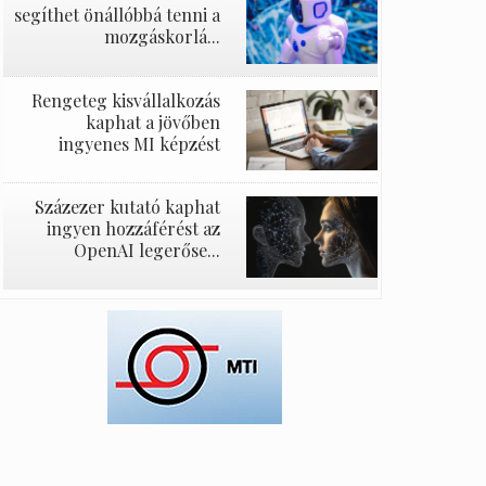
segíthet önállóbbá tenni a
mozgáskorlá...
Rengeteg kisvállalkozás
kaphat a jövőben
ingyenes MI képzést
Százezer kutató kaphat
ingyen hozzáférést az
OpenAI legerőse...