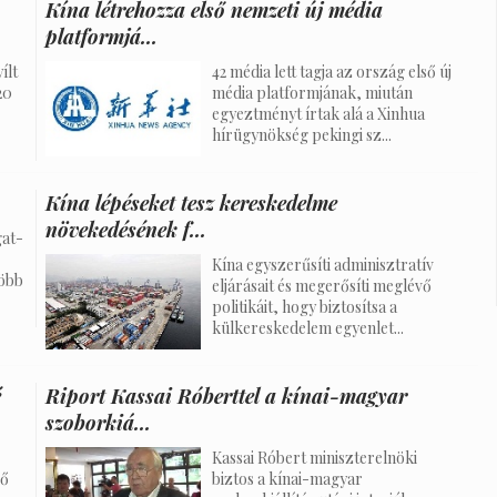
Kína létrehozza első nemzeti új média
platformjá...
ílt
42 média lett tagja az ország első új
20
média platformjának, miután
egyeztményt írtak alá a Xinhua
hírügynökség pekingi sz...
Kína lépéseket tesz kereskedelme
növekedésének f...
gat-
Kína egyszerűsíti adminisztratív
több
eljárásait és megerősíti meglévő
politikáit, hogy biztosítsa a
külkereskedelem egyenlet...
é
Riport Kassai Róberttel a kínai-magyar
szoborkiá...
Kassai Róbert miniszterelnöki
ső
biztos a kínai-magyar