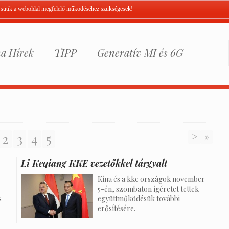
A sütik a weboldal megfelelő működéséhez szükségesek!
a Hírek
TIPP
Generatív MI és 6G
2
3
4
5
>
»
Li Keqiang KKE vezetőkkel tárgyalt
Kína és a kke országok november
5-én, szombaton ígéretet tettek
s
együttműködésük további
erősítésére.