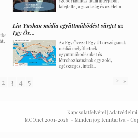
szoborkiállítás utáni interjúban
kifejtette, a gazdaság és az élet n...
Liu Yushan média együttműködést sürget az
Egy Öv...
etbe
át,
Az Egy Övezet Egy Út országianak
médiái mélyíthetnék
együttműködésüket és
létrehozhatnának egy zöld,
egészséges, intelli...
2
3
4
5
>
»
Kapcsolatfelvétel
|
Adatvédelmi 
MCOnet 2001-2026. - Minden jog fenntartva - Co