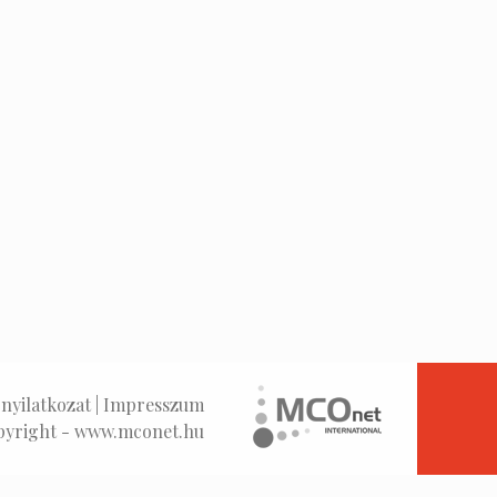
nyilatkozat
|
Impresszum
pyright -
www.mconet.hu