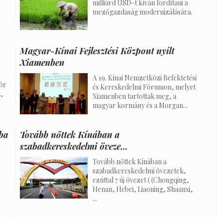
milliárd USD-t kíván fordítani a
mezőgazdaság modernizálására.
Magyar-Kínai Fejlesztési Központ nyílt
Xiamenben
A 19. Kínai Nemzetközi Befektetési
ör
és Kereskedelmi Fórumon, melyet
,
Xiamenben tartottak meg, a
magyar kormány és a Morgan...
jba
Tovább nőttek Kínában a
szabadkereskedelmi öveze...
Tovább nőttek Kínában a
szabadkereskedelmi övezetek,
ezúttal 7 új övezet ( (Chongqing,
Henan, Hebei, Liaoning, Shaanxi,
...