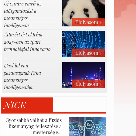
Új szintre emeli az
idősgondozást a
mesterséges
Elolvasom »
intelligencia-...
Áttörést ért el Kína
2025-ben az ipari
technológiai innováció
Elolvasom »
...
Igazi löket a
gazdaságnak Kína
mesterséges
Elolvasom »
intelligenciája
NICE
Gyorsabbá válhat a fúziós
üzemanyag fejlesztése a
mestersége...