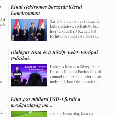
s
Kínai elektromos buszgyár létesül
Komáromban
égi
Szijjártó Péter külgazdasági és
kek
külügyminiszter jelentette be,
hogy a kínai BYD 6,2 milliárd
forintos beruházással hozza...
Dialógus Kína és a Közép-Kelet-Európai
Politikai...
Dialógus Kína és a Közép-Kelet-
Európai Politikai Pártok Között
címmel rendeztek konferenciát,
 a
melyen Orbán Viktor minisz...
Kína 450 milliárd USD-t fordít a
mezőgazdaság mo...
ti
2020-ig bezárólag Kína 450