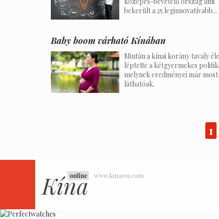
közepes-bevételű ország ami
bekerült a 25 leginnovatívabb...
Baby boom várható Kínában
Miután a kínai korány tavaly él
léptette a kétgyermekes politik
melynek eredményei már most
láthatóak.
1
www.kinaon.com