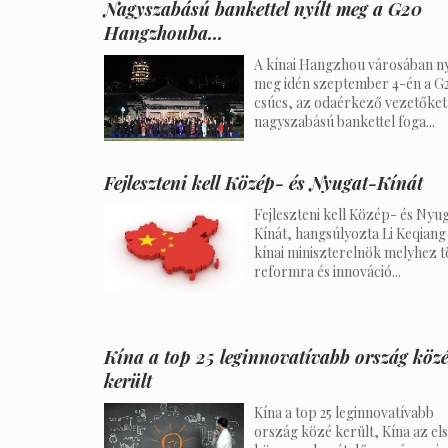
Nagyszabású bankettel nyílt meg a G20
Hangzhouba...
A kínai Hangzhou városában ny
meg idén szeptember 4-én a G
csúcs, az odaérkező vezetőket
nagyszabású bankettel foga...
Fejleszteni kell Közép- és Nyugat-Kínát
Fejleszteni kell Közép- és Nyu
Kínát, hangsúlyozta Li Keqiang
kínai miniszterelnök melyhez 
reformra és innováció...
Kína a top 25 leginnovatívabb ország köz
került
Kína a top 25 leginnovatívabb
ország közé került, Kína az el