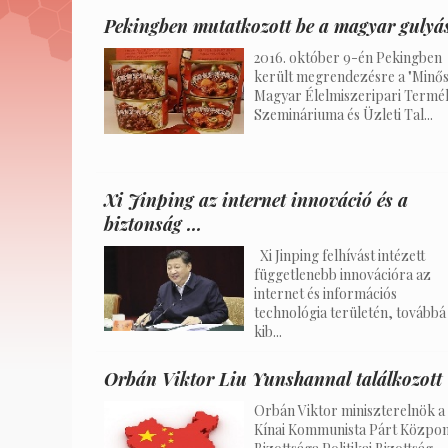
Pekingben mutatkozott be a magyar gulyá
2016. október 9-én Pekingben
került megrendezésre a "Minős
Magyar Élelmiszeripari Termé
Szemináriuma és Üzleti Tal...
Xi Jinping az internet innováció és a
biztonság ...
Xi Jinping felhívást intézett
függetlenebb innovációra az
internet és információs
technológia területén, továbbá
kib...
Orbán Viktor Liu Yunshannal találkozott
Orbán Viktor miniszterelnök a
Kínai Kommunista Párt Közpon