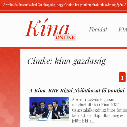
A weboldal használatával Ön elfogadja, hogy Cookie-kat (sütiket) tároljunk számítógépén. 
Főoldal
Kín
Címke: kína gazdaság
1
A Kína-KKE Rigai Nyilatkozat fő pontjai
A 2016.11.05-én Rigában
megtartott 16+1 Kína-KKE
Csúcstalálkozón számos fonto
kérdésben állapodtak meg és
jelötek ki ir...