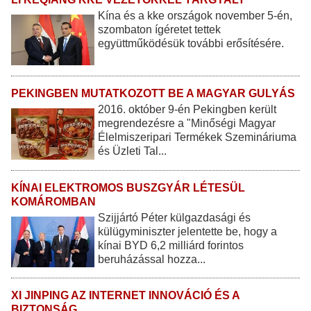
Kína és a kke országok november 5-én,
szombaton ígéretet tettek
együttműködésük további erősítésére.
PEKINGBEN MUTATKOZOTT BE A MAGYAR GULYÁS
2016. október 9-én Pekingben került
megrendezésre a "Minőségi Magyar
Élelmiszeripari Termékek Szemináriuma
és Üzleti Tal...
KÍNAI ELEKTROMOS BUSZGYÁR LÉTESÜL
KOMÁROMBAN
Szijjártó Péter külgazdasági és
külügyminiszter jelentette be, hogy a
kínai BYD 6,2 milliárd forintos
beruházással hozza...
XI JINPING AZ INTERNET INNOVÁCIÓ ÉS A
BIZTONSÁG ...