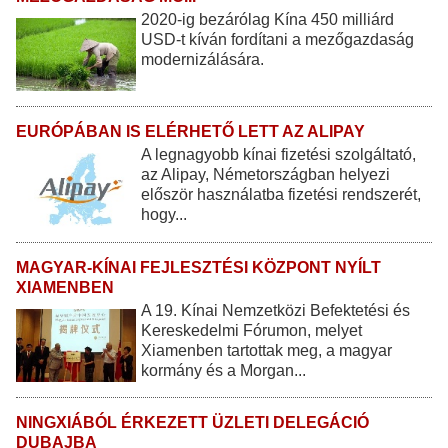
2020-ig bezárólag Kína 450 milliárd
USD-t kíván fordítani a mezőgazdaság
modernizálására.
EURÓPÁBAN IS ELÉRHETŐ LETT AZ ALIPAY
A legnagyobb kínai fizetési szolgáltató,
az Alipay, Németországban helyezi
először használatba fizetési rendszerét,
hogy...
MAGYAR-KÍNAI FEJLESZTÉSI KÖZPONT NYÍLT
XIAMENBEN
A 19. Kínai Nemzetközi Befektetési és
Kereskedelmi Fórumon, melyet
Xiamenben tartottak meg, a magyar
kormány és a Morgan...
NINGXIÁBÓL ÉRKEZETT ÜZLETI DELEGÁCIÓ
DUBAJBA