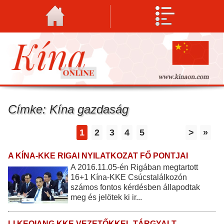
Címke: Kína gazdaság
1
2
3
4
5
>
»
A KÍNA-KKE RIGAI NYILATKOZAT FŐ PONTJAI
A 2016.11.05-én Rigában megtartott
16+1 Kína-KKE Csúcstalálkozón
számos fontos kérdésben állapodtak
meg és jelötek ki ir...
LI KEQIANG KKE VEZETŐKKEL TÁRGYALT