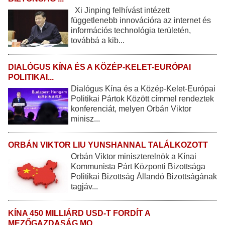
Xi Jinping felhívást intézett
függetlenebb innovációra az internet és
információs technológia területén,
továbbá a kib...
DIALÓGUS KÍNA ÉS A KÖZÉP-KELET-EURÓPAI
POLITIKAI...
Dialógus Kína és a Közép-Kelet-Európai
Politikai Pártok Között címmel rendeztek
konferenciát, melyen Orbán Viktor
minisz...
ORBÁN VIKTOR LIU YUNSHANNAL TALÁLKOZOTT
Orbán Viktor miniszterelnök a Kínai
Kommunista Párt Központi Bizottsága
Politikai Bizottság Állandó Bizottságának
tagjáv...
KÍNA 450 MILLIÁRD USD-T FORDÍT A
MEZŐGAZDASÁG MO...