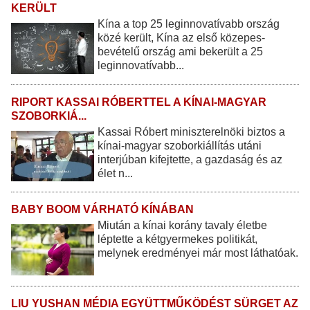
KERÜLT
Kína a top 25 leginnovatívabb ország
közé került, Kína az első közepes-
bevételű ország ami bekerült a 25
leginnovatívabb...
RIPORT KASSAI RÓBERTTEL A KÍNAI-MAGYAR
SZOBORKIÁ...
Kassai Róbert miniszterelnöki biztos a
kínai-magyar szoborkiállítás utáni
interjúban kifejtette, a gazdaság és az
élet n...
BABY BOOM VÁRHATÓ KÍNÁBAN
Miután a kínai korány tavaly életbe
léptette a kétgyermekes politikát,
melynek eredményei már most láthatóak.
LIU YUSHAN MÉDIA EGYÜTTMŰKÖDÉST SÜRGET AZ