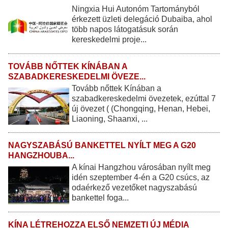
Ningxia Hui Autonóm Tartományból
érkezett üzleti delegáció Dubaiba, ahol
több napos látogatásuk során
kereskedelmi proje...
TOVÁBB NŐTTEK KÍNÁBAN A
SZABADKERESKEDELMI ÖVEZE...
Tovább nőttek Kínában a
szabadkereskedelmi övezetek, ezúttal 7
új övezet ( (Chongqing, Henan, Hebei,
Liaoning, Shaanxi, ...
NAGYSZABÁSÚ BANKETTEL NYÍLT MEG A G20
HANGZHOUBA...
A kínai Hangzhou városában nyílt meg
idén szeptember 4-én a G20 csúcs, az
odaérkező vezetőket nagyszabású
bankettel foga...
KÍNA LÉTREHOZZA ELSŐ NEMZETI ÚJ MÉDIA