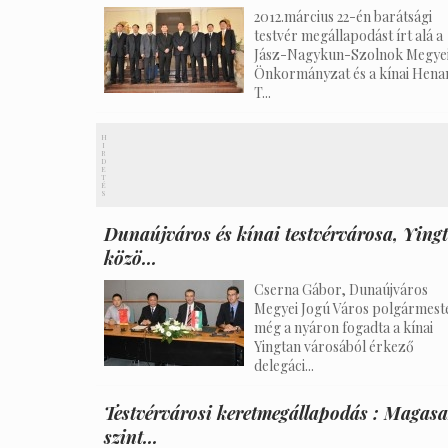
2012.március 22-én barátsági
testvér megállapodást írt alá a
Jász-Nagykun-Szolnok Megye
Önkormányzat és a kínai Hena
T...
H
I
R
D
E
T
É
S
Dunaújváros és kínai testvérvárosa, Ying
közö...
Cserna Gábor, Dunaújváros
Megyei Jogú Város polgármest
még a nyáron fogadta a kínai
Yingtan városából érkező
delegáci...
Testvérvárosi keretmegállapodás : Magas
szint...