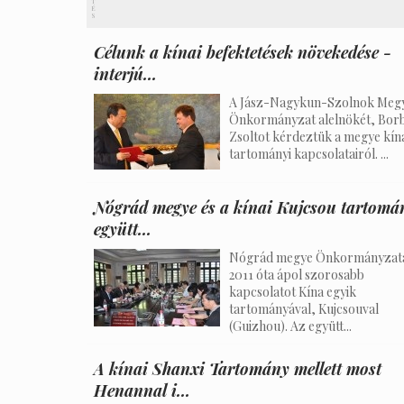
T
É
S
Célunk a kínai befektetések növekedése -
interjú...
A Jász-Nagykun-Szolnok Megy
Önkormányzat alelnökét, Bor
Zsoltot kérdeztük a megye kín
tartományi kapcsolatairól. ...
Nógrád megye és a kínai Kujcsou tartomá
együtt...
Nógrád megye Önkormányzat
2011 óta ápol szorosabb
kapcsolatot Kína egyik
tartományával, Kujcsouval
(Guizhou). Az együtt...
A kínai Shanxi Tartomány mellett most
Henannal i...