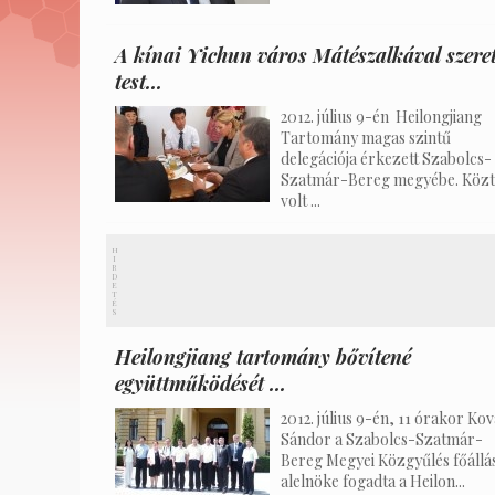
A kínai Yichun város Mátészalkával szere
test...
2012. július 9-én Heilongjiang
Tartomány magas szintű
delegációja érkezett Szabolcs-
Szatmár-Bereg megyébe. Köz
volt ...
H
I
R
D
E
T
É
S
Heilongjiang tartomány bővítené
együttműködését ...
2012. július 9-én, 11 órakor Ko
Sándor a Szabolcs-Szatmár-
Bereg Megyei Közgyűlés főállá
alelnöke fogadta a Heilon...