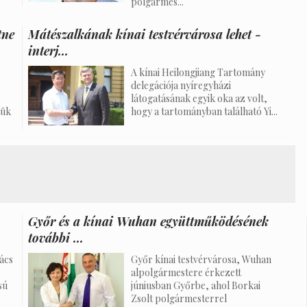
polgármes...
tne
Mátészalkának kínai testvérvárosa lehet -
interj...
A kínai Heilongjiang Tartomány
delegációja nyíregyházi
látogatásának egyik oka az volt,
tük
hogy a tartományban található Yi...
Győr és a kínai Wuhan együttműködésének
további ...
vács
Győr kínai testvérvárosa, Wuhan
alpolgármestere érkezett
sú
júniusban Győrbe, ahol Borkai
Zsolt polgármesterrel