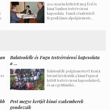
2011 nyarán köttetett meg Érd és
kínai Xuzhou testvérvárosi
i
kapcsolata. Ennek részleteiről
n
Segesdi János alpolgármeste...
tan
Balatonlelle és Fugu testvérvárosi kapcsolata
a ...
Balatonlelle polgármesterét Kenéz
ere
Istvánt kérdeztük a kínai Fuguval
kötött testvérvárosi kapcsolatáról,
és az együttműkö...
abb
Pest megye kertjét kínai szakemberek
gondozzák