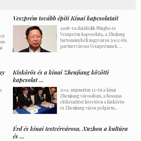
Veszprém tovább építi Kínai kapcsolatait
1998-ra datálódik Ningbo és
Veszprém kapcsolata, a Zhejiang
ei
tartománybéli nagyváros 2003 óta
bás
partnervárosa Veszprémnek. ...
ai
ny
Kiskőrös és a kínai Zhenjiang közötti
kapcsolat ...
a
2011. augusztus 12-én a kínai
Zhenjiang városában, a hosszas
előkészítést követően a Kiskőrös
és Zhenjiang város polgárm...
Érd és kínai testvérvárosa, Xuzhou a kultúra
és ...