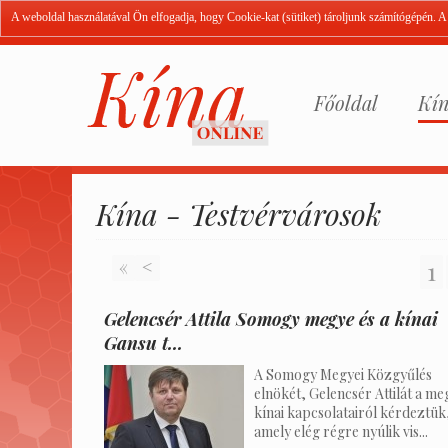
A weboldal használatával Ön elfogadja, hogy Cookie-kat (sütiket) tároljunk számítógépén. 
Főoldal
Kín
Kína - Testvérvárosok
«
<
1
Gelencsér Attila Somogy megye és a kínai
Gansu t...
A Somogy Megyei Közgyűlés
elnökét, Gelencsér Attilát a me
kínai kapcsolatairól kérdeztük
amely elég régre nyúlik vis...