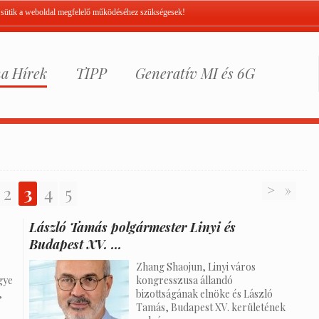
A sütik a weboldal megfelelő működéséhez szükségesek!
a Hírek
TIPP
Generatív MI és 6G
2
3
4
5
>
»
László Tamás polgármester Linyi és
Budapest XV. ...
Zhang Shaojun, Linyi város
gye
kongresszusa állandó
,
bizottságának elnöke és László
Tamás, Budapest XV. kerületének