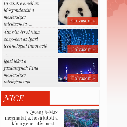
Új szintre emeli az
idősgondozást a
mesterséges
Elolvasom »
intelligencia-...
Áttörést ért el Kína
2025-ben az ipari
technológiai innováció
Elolvasom »
...
Igazi löket a
gazdaságnak Kína
mesterséges
Elolvasom »
intelligenciája
NICE
A Qwen3.8-Max
megmutatja, hová jutott a
kínai generatív mest...