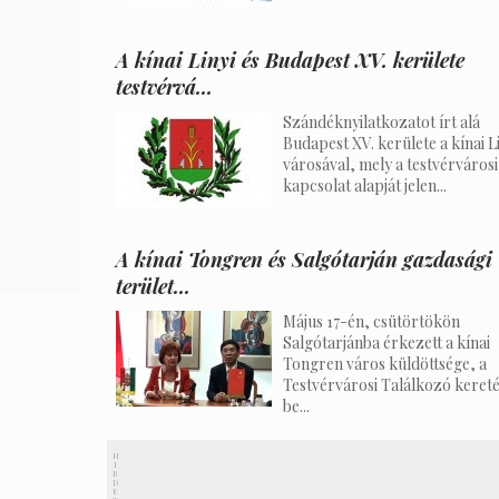
A kínai Linyi és Budapest XV. kerülete
testvérvá...
Szándéknyilatkozatot írt alá
Budapest XV. kerülete a kínai L
városával, mely a testvérvárosi
kapcsolat alapját jelen...
A kínai Tongren és Salgótarján gazdasági
terület...
Május 17-én, csütörtökön
Salgótarjánba érkezett a kínai
Tongren város küldöttsége, a
Testvérvárosi Találkozó keret
be...
H
I
R
D
E