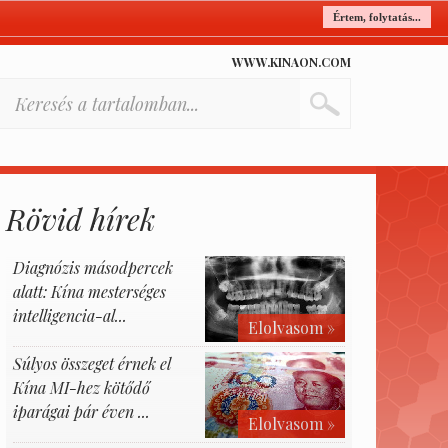
Értem, folytatás...
WWW.KINAON.COM
Rövid hírek
Diagnózis másodpercek
alatt: Kína mesterséges
intelligencia-al...
Elolvasom »
Súlyos összeget érnek el
Kína MI-hez kötődő
iparágai pár éven ...
Elolvasom »