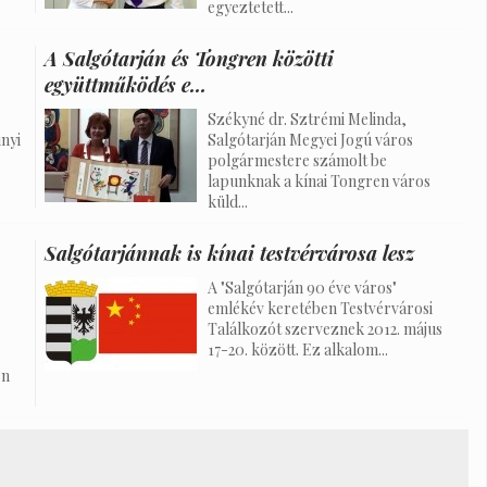
egyeztetett...
A Salgótarján és Tongren közötti
együttműködés e...
Székyné dr. Sztrémi Melinda,
inyi
Salgótarján Megyei Jogú város
polgármestere számolt be
lapunknak a kínai Tongren város
küld...
Salgótarjánnak is kínai testvérvárosa lesz
A "Salgótarján 90 éve város"
emlékév keretében Testvérvárosi
Találkozót szerveznek 2012. május
17-20. között. Ez alkalom...
én