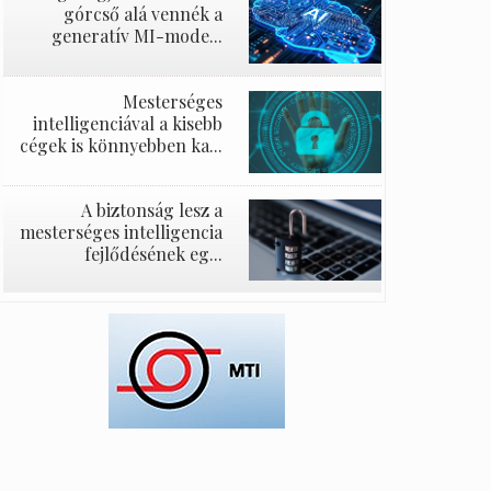
górcső alá vennék a
generatív MI-mode...
Mesterséges
intelligenciával a kisebb
cégek is könnyebben ka...
A biztonság lesz a
mesterséges intelligencia
fejlődésének eg...